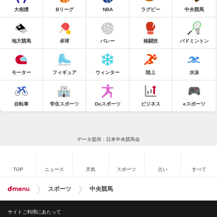
大相撲
Bリーグ
NBA
ラグビー
中央競馬
地方競馬
卓球
バレー
格闘技
バドミントン
モーター
フィギュア
ウィンター
陸上
水泳
自転車
学生スポーツ
Doスポーツ
ビジネス
eスポーツ
データ提供：日本中央競馬会
TOP
ニュース
天気
スポーツ
占い
すべて
スポーツ
中央競馬
サイトご利用にあたって