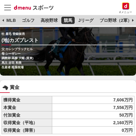
dメニュー
球
MLB
ゴルフ
高校野球
競馬
Jリーグ
プロ野球（2軍）
牡 鹿毛 登録抹消
(地)カズプレスト
父:カレンブラックヒル
母:シーザシー
調教師:高柳 大輔 (栗東)
馬主:吉田 和美
生産者:稲葉牧場
賞金
獲得賞金
7,606万円
本賞金
7,556万円
付加賞金
50万円
収得賞金（平地）
2,160万円
収得賞金（障害）
0万円