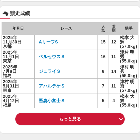
競走成績
人
着
年月日
レース
騎手
気
順
2025年
松本 大
11月30日
AリーフS
15
12
輝
京都
(57.0kg)
2025年
津村 明
11月1日
ペルセウスＳ
16
11
秀
東京
(55.0kg)
2025年
津村 明
7月6日
ジュライＳ
6
14
秀
福島
(55.0kg)
2025年
津村 明
5月31日
アハルテケＳ
7
11
秀
東京
(57.0kg)
2025年
松本 大
4月12日
吾妻小富士Ｓ
5
4
輝
福島
(55.0kg)
もっと見る