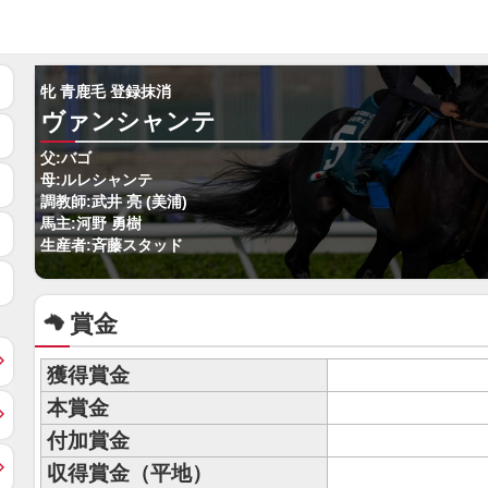
牝 青鹿毛 登録抹消
ヴァンシャンテ
父:バゴ
母:ルレシャンテ
調教師:武井 亮 (美浦)
馬主:河野 勇樹
生産者:斉藤スタッド
賞金
獲得賞金
本賞金
付加賞金
収得賞金（平地）