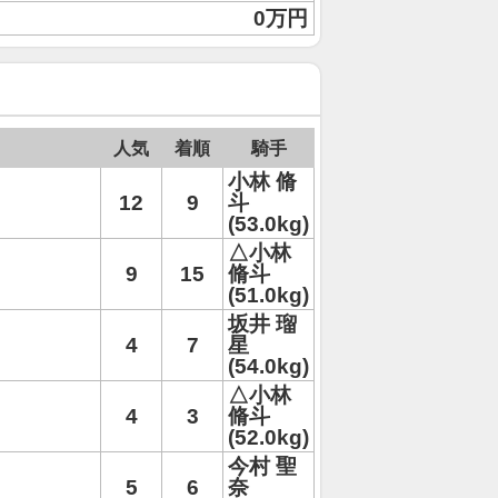
0万円
人気
着順
騎手
小林 脩
12
9
斗
(53.0kg)
△小林
9
15
脩斗
(51.0kg)
坂井 瑠
4
7
星
(54.0kg)
△小林
4
3
脩斗
(52.0kg)
今村 聖
5
6
奈