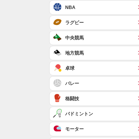
NBA
ラグビー
中央競馬
地方競馬
卓球
バレー
格闘技
バドミントン
モーター