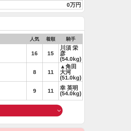
0万円
人気
着順
騎手
川須 栄
16
15
彦
(54.0kg)
▲角田
8
11
大河
(51.0kg)
幸 英明
9
11
(54.0kg)