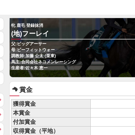
牝 鹿毛 登録抹消
(地)フーレイ
父:ビッグアーサー
母:ビーフィットウォー
調教師:加藤 公太 (栗東)
馬主:合同会社ネコメンレーシング
生産者:佐々木 恵一
賞金
獲得賞金
本賞金
付加賞金
収得賞金（平地）