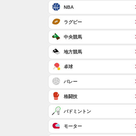
NBA
ラグビー
中央競馬
地方競馬
卓球
バレー
格闘技
バドミントン
モーター