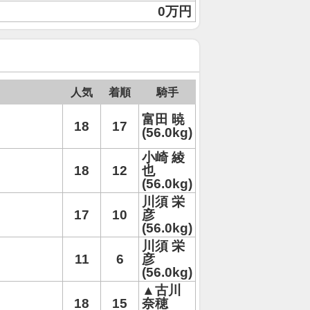
0万円
人気
着順
騎手
富田 暁
18
17
(56.0kg)
小崎 綾
18
12
也
(56.0kg)
川須 栄
17
10
彦
(56.0kg)
川須 栄
11
6
彦
(56.0kg)
▲古川
18
15
奈穂