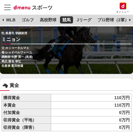
dメニュー
球
MLB
ゴルフ
高校野球
競馬
Jリーグ
プロ野球（2軍）
牝 黒鹿毛 登録抹消
ミニョン
父:ホッコータルマエ
母:レッドベルフィーユ
調教師:矢野 英一 (美浦)
馬主:落合 幸弘
生産者:富田牧場
賞金
獲得賞金
110万円
本賞金
110万円
付加賞金
0万円
収得賞金（平地）
0万円
収得賞金（障害）
0万円