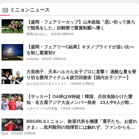
ミニョンニュース
【盛岡・フェアリーカップ】山本政聡「思い切って後ろ
で競馬をした」好騎乗で重賞制覇へ導く
競馬のおはなし 8月3日 5時45分
【盛岡・フェアリーC結果】キタノブライドが追い比べ
を制し重賞初V
netkeiba 8月2日 19時24分
大里桃子、天本ハルカら女子プロに直撃！ 過酷な夏を乗
り切る愛用アイテム＆疲労回復術【国内女子ツアー】
みんなのゴルフダイジェスト 7月28日 17時0分
【サッカー】OA枠はW杯組！韓国、兵役免除かけた愛
知・名古屋アジア大会メンバー発表 23人中9人が欧州
組
スポーツソウル日本版 7月9日 11時58分
BBGIRLSミニョン、敗退代表を擁護「選手たち、お疲れ
さま」…批判殺到の指揮官には触れず、ファンからも共
感の声
Qoly 6月29日 21時0分