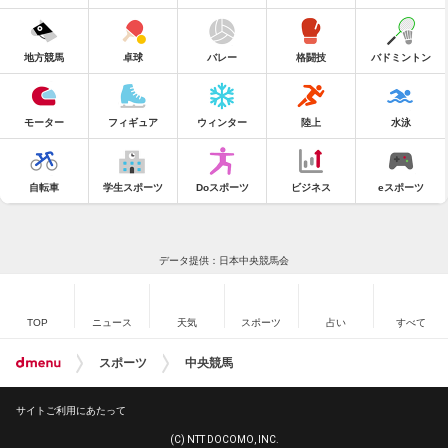
地方競馬
卓球
バレー
格闘技
バドミントン
モーター
フィギュア
ウィンター
陸上
水泳
自転車
学生スポーツ
Doスポーツ
ビジネス
eスポーツ
データ提供：日本中央競馬会
TOP
ニュース
天気
スポーツ
占い
すべて
スポーツ
中央競馬
サイトご利用にあたって
(C) NTT DOCOMO, INC.