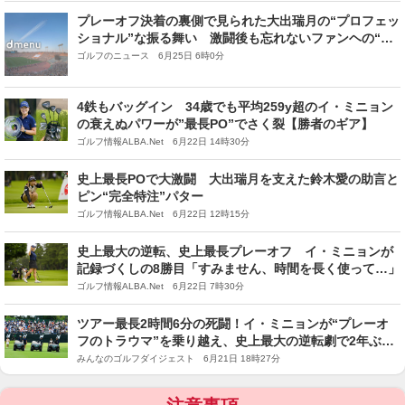
プレーオフ決着の裏側で見られた大出瑞月の“プロフェッ
ショナル”な振る舞い 激闘後も忘れないファンヘの“神
対応”が話題に
ゴルフのニュース 6月25日 6時0分
4鉄もバッグイン 34歳でも平均259y超のイ・ミニョン
の衰えぬパワーが”最長PO”でさく裂【勝者のギア】
ゴルフ情報ALBA.Net 6月22日 14時30分
史上最長POで大激闘 大出瑞月を支えた鈴木愛の助言と
ピン“完全特注”パター
ゴルフ情報ALBA.Net 6月22日 12時15分
史上最大の逆転、史上最長プレーオフ イ・ミニョンが
記録づくしの8勝目「すみません、時間を長く使って…」
ゴルフ情報ALBA.Net 6月22日 7時30分
ツアー最長2時間6分の死闘！イ・ミニョンが“プレーオ
フのトラウマ”を乗り越え、史上最大の逆転劇で2年ぶり
V【国内女子ツアー】
みんなのゴルフダイジェスト 6月21日 18時27分