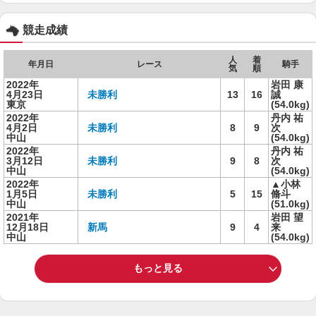
競走成績
人
着
年月日
レース
騎手
気
順
2022年
岩田 康
4月23日
未勝利
13
16
誠
東京
(54.0kg)
2022年
丹内 祐
4月2日
未勝利
8
9
次
中山
(54.0kg)
2022年
丹内 祐
3月12日
未勝利
9
8
次
中山
(54.0kg)
2022年
▲小林
1月5日
未勝利
5
15
脩斗
中山
(51.0kg)
2021年
岩田 望
12月18日
新馬
9
4
来
中山
(54.0kg)
もっと見る