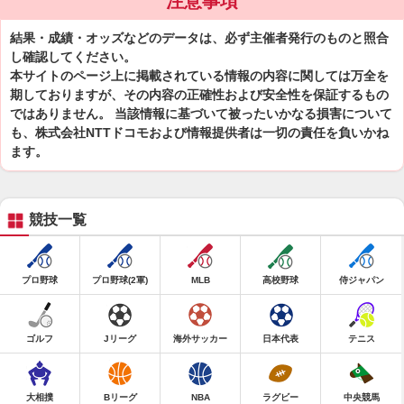
注意事項
結果・成績・オッズなどのデータは、必ず主催者発行のものと照合
し確認してください。
本サイトのページ上に掲載されている情報の内容に関しては万全を
期しておりますが、その内容の正確性および安全性を保証するもの
ではありません。 当該情報に基づいて被ったいかなる損害について
も、株式会社NTTドコモおよび情報提供者は一切の責任を負いかね
ます。
競技一覧
プロ野球
プロ野球(2軍)
MLB
高校野球
侍ジャパン
ゴルフ
Jリーグ
海外サッカー
日本代表
テニス
大相撲
Bリーグ
NBA
ラグビー
中央競馬