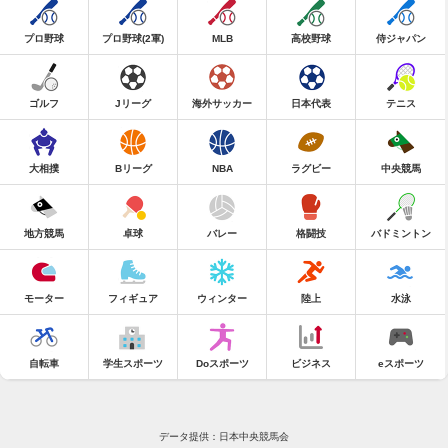
プロ野球
プロ野球(2軍)
MLB
高校野球
侍ジャパン
ゴルフ
Jリーグ
海外サッカー
日本代表
テニス
大相撲
Bリーグ
NBA
ラグビー
中央競馬
地方競馬
卓球
バレー
格闘技
バドミントン
モーター
フィギュア
ウィンター
陸上
水泳
自転車
学生スポーツ
Doスポーツ
ビジネス
eスポーツ
データ提供：日本中央競馬会