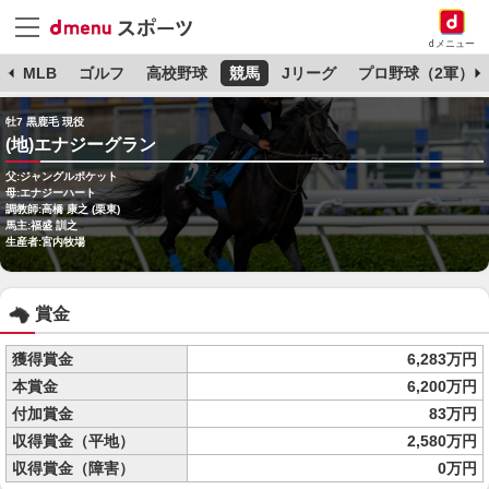
dメニュー
球
MLB
ゴルフ
高校野球
競馬
Jリーグ
プロ野球（2軍）
牡7 黒鹿毛 現役
(地)エナジーグラン
父:ジャングルポケット
母:エナジーハート
調教師:高橋 康之 (栗東)
馬主:福盛 訓之
生産者:宮内牧場
賞金
獲得賞金
6,283万円
本賞金
6,200万円
付加賞金
83万円
収得賞金（平地）
2,580万円
収得賞金（障害）
0万円