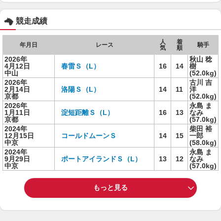
競走成績
人
着
年月日
レース
騎手
気
順
2026年
秋山 稔
4月12日
春雷Ｓ（L）
16
14
樹
中山
(52.0kg)
2026年
古川 吉
2月14日
洛陽Ｓ（L）
14
11
洋
京都
(52.0kg)
2026年
永島 ま
1月11日
淀短距離Ｓ（L）
16
13
なみ
京都
(57.0kg)
2024年
柴田 裕
12月15日
コールドムーンＳ
14
15
一郎
中京
(58.0kg)
2024年
永島 ま
9月29日
ポートアイランドＳ（L）
13
12
なみ
中京
(57.0kg)
もっと見る