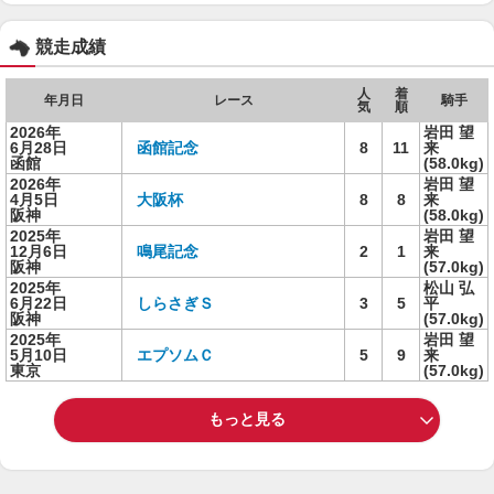
競走成績
人
着
年月日
レース
騎手
気
順
2026年
岩田 望
6月28日
函館記念
8
11
来
函館
(58.0kg)
2026年
岩田 望
4月5日
大阪杯
8
8
来
阪神
(58.0kg)
2025年
岩田 望
12月6日
鳴尾記念
2
1
来
阪神
(57.0kg)
2025年
松山 弘
6月22日
しらさぎＳ
3
5
平
阪神
(57.0kg)
2025年
岩田 望
5月10日
エプソムＣ
5
9
来
東京
(57.0kg)
もっと見る