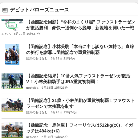
デビットバローズニュース
【函館記念回顧】“令和のまくり屋” ファウストラーゼン
が復活勝利 豪快一辺倒から脱却、新境地を開いた一戦
SPAIA 6月29日 10時37分
【函館記念】小林美駒「本当に申し訳ない気持ち」直線
の斜行を謝罪…函館記念で重賞初制覇
競馬のおはなし 6月28日 21時4分
【函館記念結果】10番人気ファウストラーゼンが復活
V！ 小林美駒騎手はJRA重賞初制覇！
netkeiba 6月28日 15時25分
【函館記念】21歳・小林美駒が重賞初制覇！ファウスト
ラーゼンで大接戦を制す
競馬のおはなし 6月28日 15時24分
【函館記念・馬体重】フィーリウスは512kg(±0)、イガ
ッチは484kg(+6)
netkeiba 6月28日 14時45分