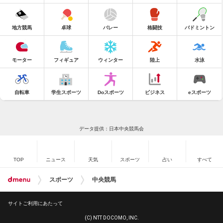
地方競馬
卓球
バレー
格闘技
バドミントン
モーター
フィギュア
ウィンター
陸上
水泳
自転車
学生スポーツ
Doスポーツ
ビジネス
eスポーツ
データ提供：日本中央競馬会
TOP
ニュース
天気
スポーツ
占い
すべて
スポーツ
中央競馬
サイトご利用にあたって
(C) NTT DOCOMO, INC.