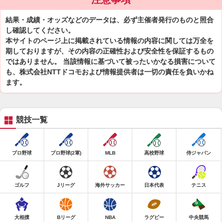
結果・成績・オッズなどのデータは、必ず主催者発行のものと照合
し確認してください。
本サイトのページ上に掲載されている情報の内容に関しては万全を
期しておりますが、その内容の正確性および安全性を保証するもの
ではありません。 当該情報に基づいて被ったいかなる損害について
も、株式会社NTTドコモおよび情報提供者は一切の責任を負いかね
ます。
競技一覧
プロ野球
プロ野球(2軍)
MLB
高校野球
侍ジャパン
ゴルフ
Jリーグ
海外サッカー
日本代表
テニス
大相撲
Bリーグ
NBA
ラグビー
中央競馬