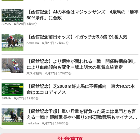
【函館記念】AIの本命はマジックサンズ 4歳馬の「勝率
50%条件」に合致
SPAIA 6月28日 6時0分
【函館記念前日オッズ】イガッチが5.8倍で1番人気
netkeiba 6月27日 17時42分
【函館記念】より適性が問われる一戦 開催時期前倒し
により血統傾向も変化＝坂上明大の重賞血統査定
東スポ競馬 6月27日 17時25分
【函館記念】芝2000ｍ好走馬に不振傾向 東大HCの本
命はエコロディノス
SPAIA 6月27日 17時0分
【函館記念予想】重い斤量を背負った馬には鬼門とも言
える一戦!? 距離延長や小回りの多頭数競馬もマイナスに
なりそうな人気馬
netkeiba 6月27日 16時30分
注意事項