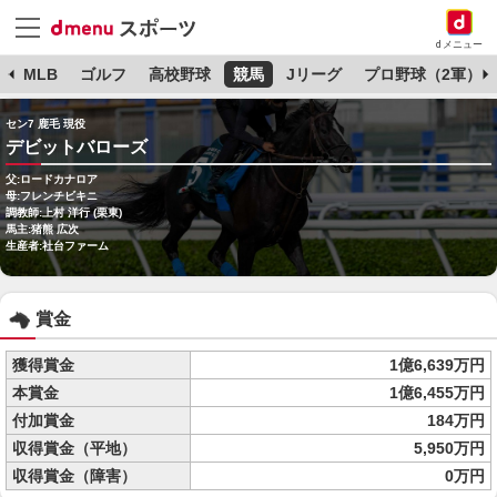
dメニュー
球
MLB
ゴルフ
高校野球
競馬
Jリーグ
プロ野球（2軍）
セン7 鹿毛 現役
デビットバローズ
父:ロードカナロア
母:フレンチビキニ
調教師:上村 洋行 (栗東)
馬主:猪熊 広次
生産者:社台ファーム
賞金
獲得賞金
1億6,639万円
本賞金
1億6,455万円
付加賞金
184万円
収得賞金（平地）
5,950万円
収得賞金（障害）
0万円