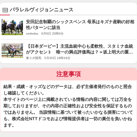
パラレルヴィジョンニュース
安田記念制覇のシックスペンス 母系はキズナ産駒の好相
性パターンに該当
netkeiba 6月8日 20時0分
【日本ダービー】主流血統中心も柔軟性、スタミナ血統
がアクセント 唯一の満点評価馬は？＝坂上明大の重賞
血統査定
東スポ競馬 5月30日 18時18分
注意事項
結果・成績・オッズなどのデータは、必ず主催者発行のものと照合
し確認してください。
本サイトのページ上に掲載されている情報の内容に関しては万全を
期しておりますが、その内容の正確性および安全性を保証するもの
ではありません。 当該情報に基づいて被ったいかなる損害について
も、株式会社NTTドコモおよび情報提供者は一切の責任を負いかね
ます。