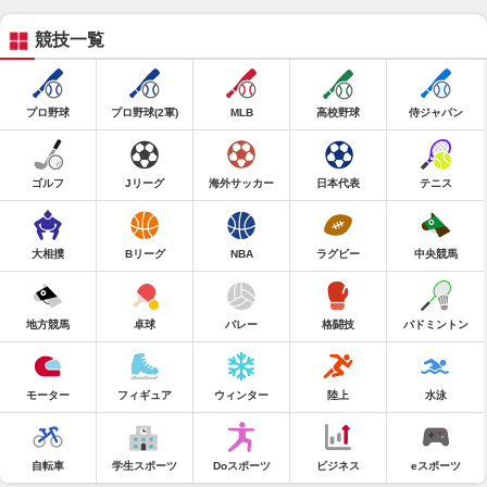
競技一覧
プロ野球
プロ野球(2軍)
MLB
高校野球
侍ジャパン
ゴルフ
Jリーグ
海外サッカー
日本代表
テニス
大相撲
Bリーグ
NBA
ラグビー
中央競馬
地方競馬
卓球
バレー
格闘技
バドミントン
モーター
フィギュア
ウィンター
陸上
水泳
自転車
学生スポーツ
Doスポーツ
ビジネス
eスポーツ