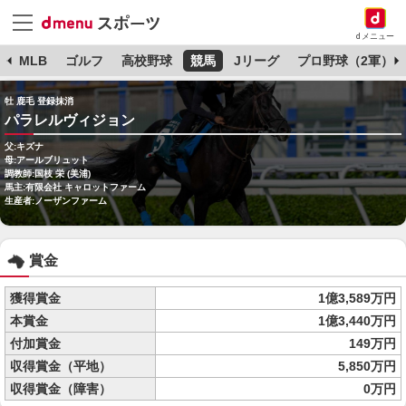
dメニュー
球
MLB
ゴルフ
高校野球
競馬
Jリーグ
プロ野球（2軍）
牡 鹿毛 登録抹消
パラレルヴィジョン
父:キズナ
母:アールブリュット
調教師:国枝 栄 (美浦)
馬主:有限会社 キャロットファーム
生産者:ノーザンファーム
賞金
獲得賞金
1億3,589万円
本賞金
1億3,440万円
付加賞金
149万円
収得賞金（平地）
5,850万円
収得賞金（障害）
0万円