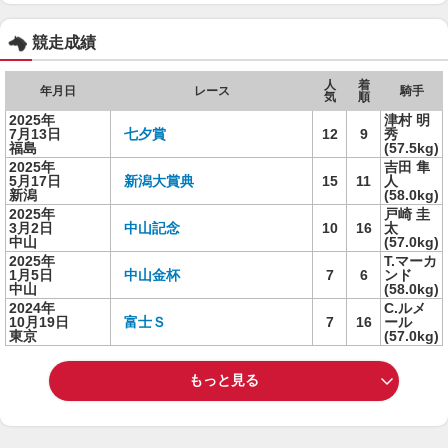
競走成績
人
着
年月日
レース
騎手
気
順
2025年
津村 明
7月13日
七夕賞
12
9
秀
福島
(57.5kg)
2025年
吉田 隼
5月17日
新潟大賞典
15
11
人
新潟
(58.0kg)
2025年
戸崎 圭
3月2日
中山記念
10
16
太
中山
(57.0kg)
2025年
T.マーカ
1月5日
中山金杯
7
6
ンド
中山
(58.0kg)
2024年
C.ルメ
10月19日
富士Ｓ
7
16
ール
東京
(57.0kg)
もっと見る