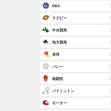
NBA
ラグビー
中央競馬
地方競馬
卓球
バレー
格闘技
バドミントン
モーター