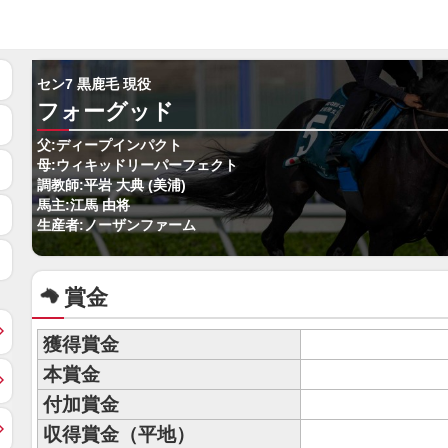
セン7 黒鹿毛 現役
フォーグッド
父:ディープインパクト
母:ウィキッドリーパーフェクト
調教師:平岩 大典 (美浦)
馬主:江馬 由将
生産者:ノーザンファーム
賞金
獲得賞金
本賞金
付加賞金
収得賞金（平地）