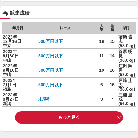
競走成績
人
着
年月日
レース
騎手
気
順
2023年
藤懸 貴
12月16日
500万円以下
16
15
志
中京
(58.0kg)
2023年
菅原 明
9月30日
500万円以下
11
14
良
中山
(58.0kg)
2023年
江田 照
9月10日
500万円以下
10
10
男
中山
(58.0kg)
2023年
戸崎 圭
7月1日
500万円以下
6
16
太
福島
(58.0kg)
2022年
三浦 皇
8月27日
未勝利
3
7
成
新潟
(56.0kg)
もっと見る