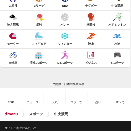
大相撲
Bリーグ
NBA
ラグビー
中央競馬
地方競馬
卓球
バレー
格闘技
バドミントン
モーター
フィギュア
ウィンター
陸上
水泳
自転車
学生スポーツ
Doスポーツ
ビジネス
eスポーツ
データ提供：日本中央競馬会
TOP
ニュース
天気
スポーツ
占い
すべて
スポーツ
中央競馬
サイトご利用にあたって