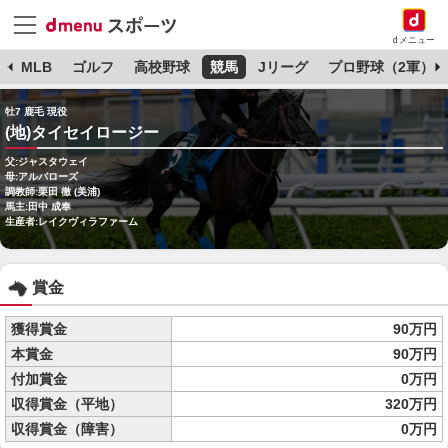
dメニュー
球
MLB
ゴルフ
高校野球
競馬
Jリーグ
プロ野球（2軍）
牡7 鹿毛 現役
(地)タイセイロージー
父:ジャスタウェイ
母:アルバローズ
調教師:栗田 徹 (美浦)
馬主:田中 成奉
生産者:レイクヴィラファーム
賞金
獲得賞金
90万円
本賞金
90万円
付加賞金
0万円
収得賞金（平地）
320万円
収得賞金（障害）
0万円