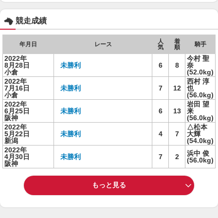
競走成績
人
着
年月日
レース
騎手
気
順
2022年
今村 聖
8月28日
未勝利
6
8
奈
小倉
(52.0kg)
2022年
西村 淳
7月16日
未勝利
7
12
也
小倉
(56.0kg)
2022年
岩田 望
6月25日
未勝利
6
13
来
阪神
(56.0kg)
2022年
△松本
5月22日
未勝利
4
7
大輝
新潟
(54.0kg)
2022年
浜中 俊
4月30日
未勝利
7
2
(56.0kg)
阪神
もっと見る