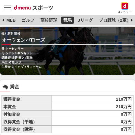
dメニュー
球
MLB
ゴルフ
高校野球
競馬
Jリーグ
プロ野球（2軍）
牡7 鹿毛 現役
オーウェンバローズ
父:トーセンラー
母:シアトルサンセット
調教師:辻野 泰之 (栗東)
馬主:猪熊 広次
生産者:レイクヴィラファーム
賞金
獲得賞金
210万円
本賞金
210万円
付加賞金
0万円
収得賞金（平地）
0万円
収得賞金（障害）
0万円