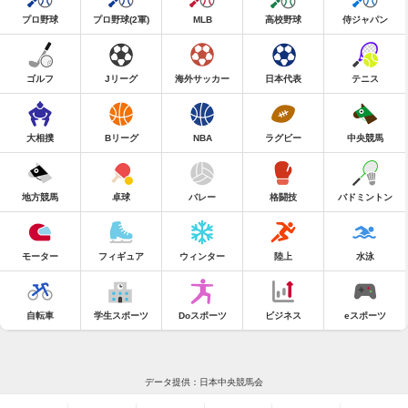
プロ野球
プロ野球(2軍)
MLB
高校野球
侍ジャパン
ゴルフ
Jリーグ
海外サッカー
日本代表
テニス
大相撲
Bリーグ
NBA
ラグビー
中央競馬
地方競馬
卓球
バレー
格闘技
バドミントン
モーター
フィギュア
ウィンター
陸上
水泳
自転車
学生スポーツ
Doスポーツ
ビジネス
eスポーツ
データ提供：日本中央競馬会