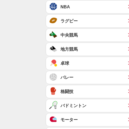
NBA
ラグビー
中央競馬
地方競馬
卓球
バレー
格闘技
バドミントン
モーター