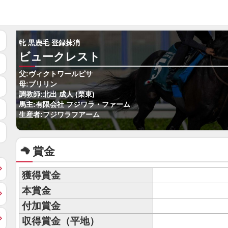
牝 黒鹿毛 登録抹消
ビュークレスト
父:ヴィクトワールピサ
母:ブリリン
調教師:北出 成人 (栗東)
馬主:有限会社 フジワラ・ファーム
生産者:フジワラフアーム
賞金
獲得賞金
本賞金
付加賞金
収得賞金（平地）