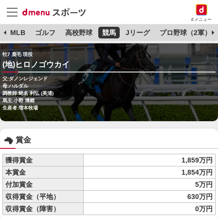
dメニュー
球
MLB
ゴルフ
高校野球
競馬
Jリーグ
プロ野球（2軍）
牡7 鹿毛 現役
(地)ヒロノゴウカイ
父:ダノンレジェンド
母:ハルダル
調教師:蛯名 利弘 (美浦)
馬主:小野 博郷
生産者:増本牧場
賞金
獲得賞金
1,859万円
本賞金
1,854万円
付加賞金
5万円
収得賞金（平地）
630万円
収得賞金（障害）
0万円