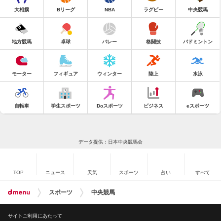
大相撲
Bリーグ
NBA
ラグビー
中央競馬
地方競馬
卓球
バレー
格闘技
バドミントン
モーター
フィギュア
ウィンター
陸上
水泳
自転車
学生スポーツ
Doスポーツ
ビジネス
eスポーツ
データ提供：日本中央競馬会
TOP
ニュース
天気
スポーツ
占い
すべて
スポーツ
中央競馬
サイトご利用にあたって