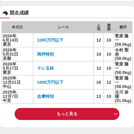
競走成績
人
着
年月日
レース
騎手
気
順
2026年
菅原 隆
6月14日
1000万円以下
12
10
一
東京
(58.0kg)
2026年
今村 聖
5月31日
與杼特別
10
10
奈
京都
(58.0kg)
2026年
菅原 隆
5月17日
テレ玉杯
12
10
一
東京
(58.0kg)
2025年
菅原 隆
12月21日
1000万円以下
16
12
一
中山
(58.0kg)
2025年
古川 奈
12月7日
志摩特別
12
10
穂
中京
(51.0kg)
もっと見る