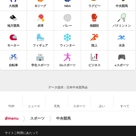
大相撲
Bリーグ
NBA
ラグビー
中央競馬
地方競馬
卓球
バレー
格闘技
バドミントン
モーター
フィギュア
ウィンター
陸上
水泳
自転車
学生スポーツ
Doスポーツ
ビジネス
eスポーツ
データ提供：日本中央競馬会
TOP
ニュース
天気
スポーツ
占い
すべて
スポーツ
中央競馬
サイトご利用にあたって