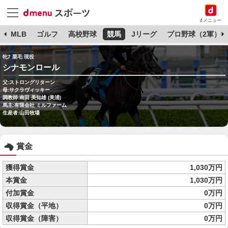
dメニュー
球
MLB
ゴルフ
高校野球
競馬
Jリーグ
プロ野球（2軍）
牝7 栗毛 現役
シナモンロール
父:ストロングリターン
母:サクラヴィッキー
調教師:南田 美知雄 (美浦)
馬主:有限会社 ミルファーム
生産者:山田牧場
賞金
獲得賞金
1,030万円
本賞金
1,030万円
付加賞金
0万円
収得賞金（平地）
0万円
収得賞金（障害）
0万円