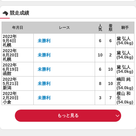
競走成績
人
着
年月日
レース
騎手
気
順
2022年
黛 弘人
9月4日
未勝利
6
6
(54.0kg)
札幌
2022年
黛 弘人
8月20日
未勝利
10
2
(54.0kg)
札幌
2022年
黛 弘人
6月19日
未勝利
6
10
(54.0kg)
函館
2022年
嶋田 純
5月21日
未勝利
8
10
次
新潟
(54.0kg)
2022年
横山 和
2月20日
未勝利
3
7
生
小倉
(54.0kg)
もっと見る