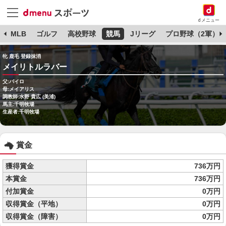
dメニュー
球
MLB
ゴルフ
高校野球
競馬
Jリーグ
プロ野球（2軍）
牝 鹿毛 登録抹消
メイリトルラバー
父:パイロ
母:メイアリス
調教師:水野 貴広 (美浦)
馬主:千明牧場
生産者:千明牧場
賞金
獲得賞金
736万円
本賞金
736万円
付加賞金
0万円
収得賞金（平地）
0万円
収得賞金（障害）
0万円