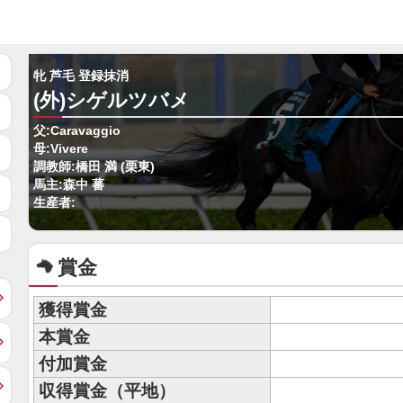
牝 芦毛 登録抹消
(外)シゲルツバメ
父:Caravaggio
母:Vivere
調教師:橋田 満 (栗東)
馬主:森中 蕃
生産者:
賞金
獲得賞金
本賞金
付加賞金
収得賞金（平地）