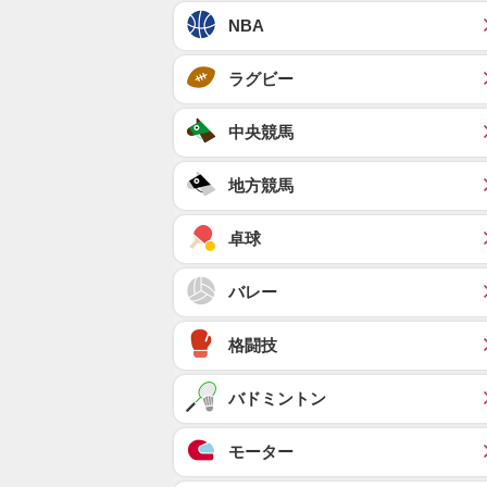
NBA
ラグビー
中央競馬
地方競馬
卓球
バレー
格闘技
バドミントン
モーター