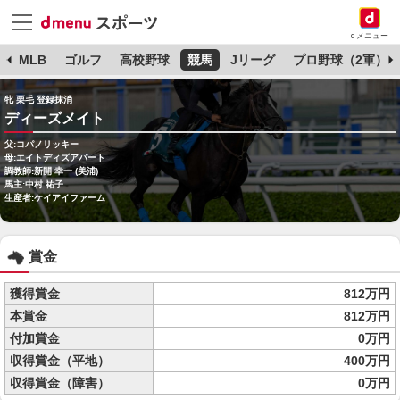
dメニュー
球
MLB
ゴルフ
高校野球
競馬
Jリーグ
プロ野球（2軍）
牝 栗毛 登録抹消
ディーズメイト
父:コパノリッキー
母:エイトディズアパート
調教師:新開 幸一 (美浦)
馬主:中村 祐子
生産者:ケイアイファーム
賞金
獲得賞金
812万円
本賞金
812万円
付加賞金
0万円
収得賞金（平地）
400万円
収得賞金（障害）
0万円