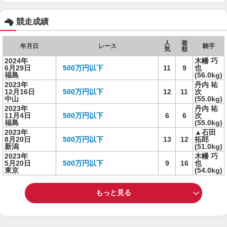
競走成績
人
着
年月日
レース
騎手
気
順
2024年
木幡 巧
6月29日
500万円以下
11
9
也
福島
(56.0kg)
2023年
丹内 祐
12月16日
500万円以下
12
11
次
中山
(55.0kg)
2023年
丹内 祐
11月4日
500万円以下
6
6
次
福島
(55.0kg)
2023年
▲石田
8月20日
500万円以下
13
12
拓郎
新潟
(51.0kg)
2023年
木幡 巧
5月20日
500万円以下
9
16
也
東京
(54.0kg)
もっと見る