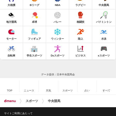
大相撲
Bリーグ
NBA
ラグビー
中央競馬
地方競馬
卓球
バレー
格闘技
バドミントン
モーター
フィギュア
ウィンター
陸上
水泳
自転車
学生スポーツ
Doスポーツ
ビジネス
eスポーツ
データ提供：日本中央競馬会
TOP
ニュース
天気
スポーツ
占い
すべて
スポーツ
中央競馬
サイトご利用にあたって