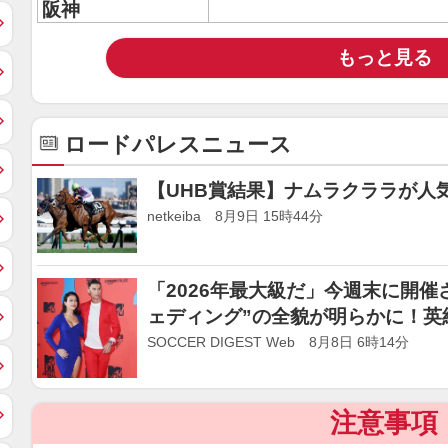
阪神
もっと見る
ロードパレスニュース
【UHB賞結果】ナムラクララが人
netkeiba 8月9日 15時44分
「2026年最大級だ」今週末に開
ェディング”の全貌が明らかに！英
名”を発表
SOCCER DIGEST Web 8月8日 6時14分
注意事項