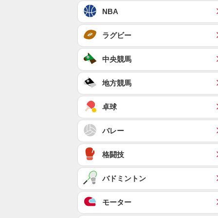
NBA
ラグビー
中央競馬
地方競馬
卓球
バレー
格闘技
バドミントン
モーター