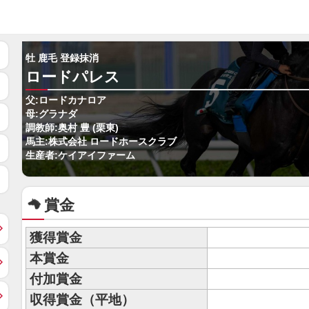
牡 鹿毛 登録抹消
ロードパレス
父:ロードカナロア
母:グラナダ
調教師:奥村 豊 (栗東)
馬主:株式会社 ロードホースクラブ
生産者:ケイアイファーム
賞金
獲得賞金
本賞金
付加賞金
収得賞金（平地）