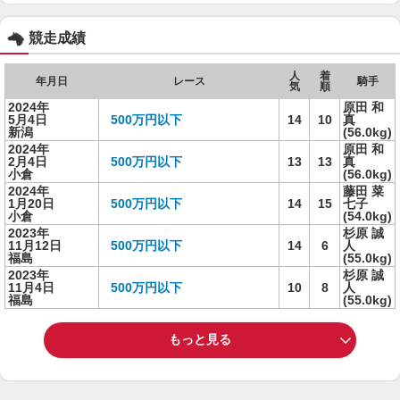
競走成績
人
着
年月日
レース
騎手
気
順
2024年
原田 和
5月4日
500万円以下
14
10
真
新潟
(56.0kg)
2024年
原田 和
2月4日
500万円以下
13
13
真
小倉
(56.0kg)
2024年
藤田 菜
1月20日
500万円以下
14
15
七子
小倉
(54.0kg)
2023年
杉原 誠
11月12日
500万円以下
14
6
人
福島
(55.0kg)
2023年
杉原 誠
11月4日
500万円以下
10
8
人
福島
(55.0kg)
もっと見る