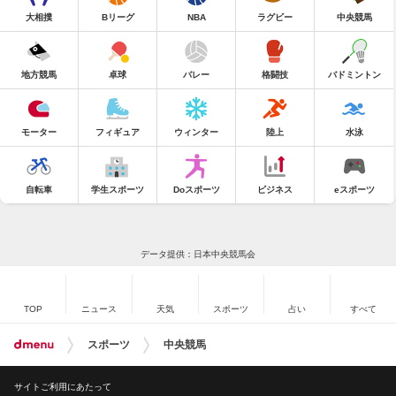
大相撲
Bリーグ
NBA
ラグビー
中央競馬
地方競馬
卓球
バレー
格闘技
バドミントン
モーター
フィギュア
ウィンター
陸上
水泳
自転車
学生スポーツ
Doスポーツ
ビジネス
eスポーツ
データ提供：日本中央競馬会
TOP
ニュース
天気
スポーツ
占い
すべて
スポーツ
中央競馬
サイトご利用にあたって