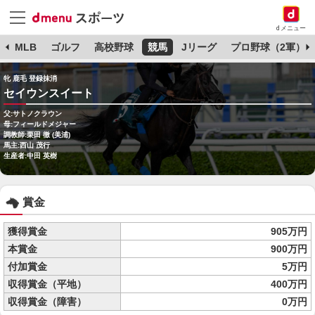
dメニュー
球
MLB
ゴルフ
高校野球
競馬
Jリーグ
プロ野球（2軍）
牝 鹿毛 登録抹消
セイウンスイート
父:サトノクラウン
母:フィールドメジャー
調教師:栗田 徹 (美浦)
馬主:西山 茂行
生産者:中田 英樹
賞金
獲得賞金
905万円
本賞金
900万円
付加賞金
5万円
収得賞金（平地）
400万円
収得賞金（障害）
0万円