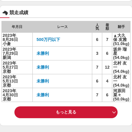
競走成績
人
着
年月日
レース
騎手
気
順
2023年
▲大久
8月26日
500万円以下
6
7
保 友雅
小倉
(51.0kg)
2023年
坂井 瑠
7月29日
未勝利
3
6
星
新潟
(54.0kg)
2023年
北村 友
5月27日
未勝利
7
12
一
京都
(54.0kg)
2023年
北村 友
5月13日
未勝利
6
4
一
京都
(54.0kg)
2023年
河原田
4月30日
未勝利
7
6
菜々
京都
(50.0kg)
もっと見る