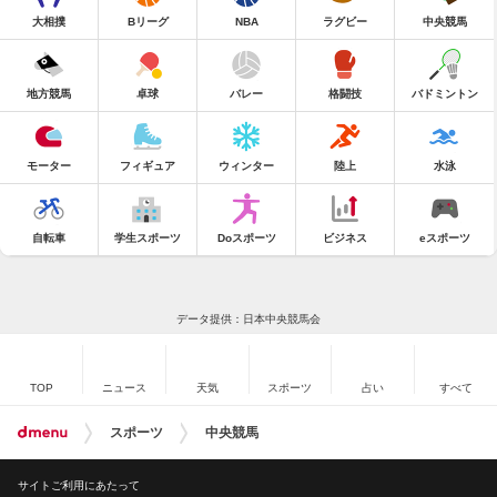
大相撲
Bリーグ
NBA
ラグビー
中央競馬
地方競馬
卓球
バレー
格闘技
バドミントン
モーター
フィギュア
ウィンター
陸上
水泳
自転車
学生スポーツ
Doスポーツ
ビジネス
eスポーツ
データ提供：日本中央競馬会
TOP
ニュース
天気
スポーツ
占い
すべて
スポーツ
中央競馬
サイトご利用にあたって