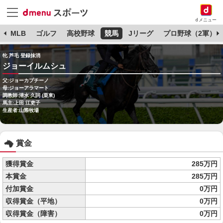
dメニュー
球
MLB
ゴルフ
高校野球
競馬
Jリーグ
プロ野球（2軍）
牝 芦毛 登録抹消
ジョーイルムシュ
父:ジョーカプチーノ
母:ジョーアラマート
調教師:清水 久詞 (栗東)
馬主:上田 江吏子
生産者:山際牧場
賞金
獲得賞金
285万円
本賞金
285万円
付加賞金
0万円
収得賞金（平地）
0万円
収得賞金（障害）
0万円