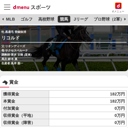
dメニュー
球
MLB
ゴルフ
高校野球
競馬
Jリーグ
プロ野球（2軍）
牝 黒鹿毛 登録抹消
リコルド
父:リオンディーズ
母:サクセスベルーナ
調教師:茶木 太樹 (栗東)
馬主:鈴木 真
生産者:高岸 順一
賞金
獲得賞金
182万円
本賞金
182万円
付加賞金
0万円
収得賞金（平地）
0万円
収得賞金（障害）
0万円