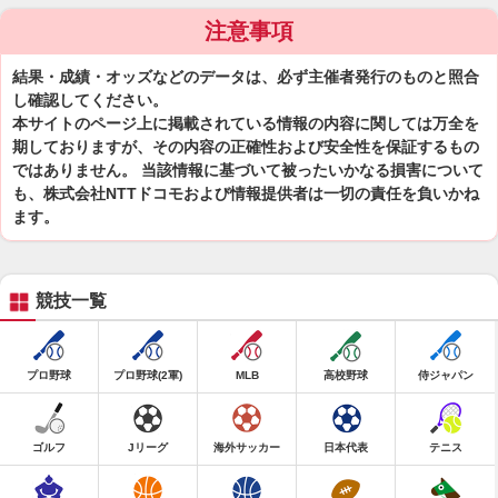
注意事項
結果・成績・オッズなどのデータは、必ず主催者発行のものと照合
し確認してください。
本サイトのページ上に掲載されている情報の内容に関しては万全を
期しておりますが、その内容の正確性および安全性を保証するもの
ではありません。 当該情報に基づいて被ったいかなる損害について
も、株式会社NTTドコモおよび情報提供者は一切の責任を負いかね
ます。
競技一覧
プロ野球
プロ野球(2軍)
MLB
高校野球
侍ジャパン
ゴルフ
Jリーグ
海外サッカー
日本代表
テニス