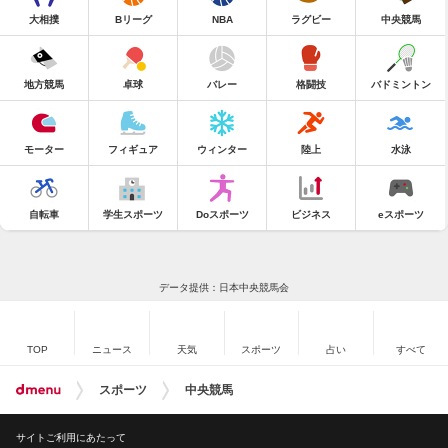
大相撲
Bリーグ
NBA
ラグビー
中央競馬
地方競馬
卓球
バレー
格闘技
バドミントン
モーター
フィギュア
ウィンター
陸上
水泳
自転車
学生スポーツ
Doスポーツ
ビジネス
eスポーツ
データ提供：日本中央競馬会
TOP
ニュース
天気
スポーツ
占い
すべて
スポーツ
中央競馬
サイトご利用にあたって