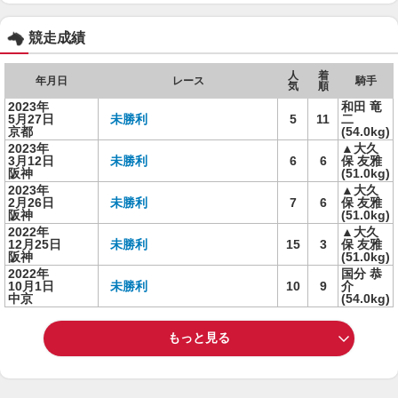
競走成績
人
着
年月日
レース
騎手
気
順
2023年
和田 竜
5月27日
未勝利
5
11
二
京都
(54.0kg)
2023年
▲大久
3月12日
未勝利
6
6
保 友雅
阪神
(51.0kg)
2023年
▲大久
2月26日
未勝利
7
6
保 友雅
阪神
(51.0kg)
2022年
▲大久
12月25日
未勝利
15
3
保 友雅
阪神
(51.0kg)
2022年
国分 恭
10月1日
未勝利
10
9
介
中京
(54.0kg)
もっと見る