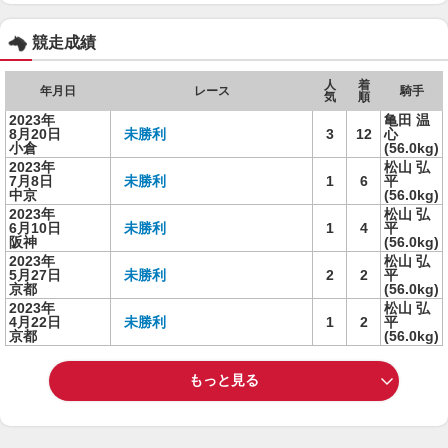
競走成績
人
着
年月日
レース
騎手
気
順
2023年
亀田 温
8月20日
未勝利
3
12
心
小倉
(56.0kg)
2023年
松山 弘
7月8日
未勝利
1
6
平
中京
(56.0kg)
2023年
松山 弘
6月10日
未勝利
1
4
平
阪神
(56.0kg)
2023年
松山 弘
5月27日
未勝利
2
2
平
京都
(56.0kg)
2023年
松山 弘
4月22日
未勝利
1
2
平
京都
(56.0kg)
もっと見る