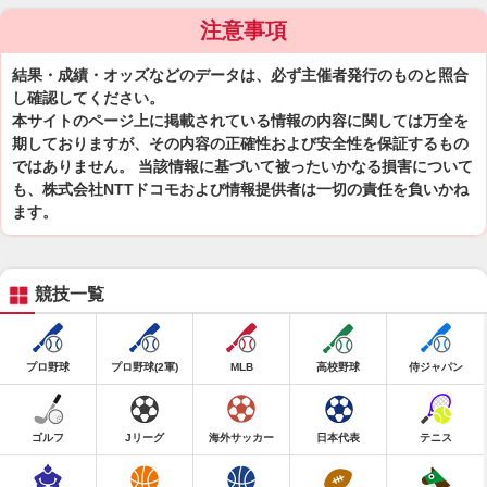
注意事項
結果・成績・オッズなどのデータは、必ず主催者発行のものと照合
し確認してください。
本サイトのページ上に掲載されている情報の内容に関しては万全を
期しておりますが、その内容の正確性および安全性を保証するもの
ではありません。 当該情報に基づいて被ったいかなる損害について
も、株式会社NTTドコモおよび情報提供者は一切の責任を負いかね
ます。
競技一覧
プロ野球
プロ野球(2軍)
MLB
高校野球
侍ジャパン
ゴルフ
Jリーグ
海外サッカー
日本代表
テニス