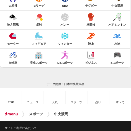
大相撲
Bリーグ
NBA
ラグビー
中央競馬
地方競馬
卓球
バレー
格闘技
バドミントン
モーター
フィギュア
ウィンター
陸上
水泳
自転車
学生スポーツ
Doスポーツ
ビジネス
eスポーツ
データ提供：日本中央競馬会
TOP
ニュース
天気
スポーツ
占い
すべて
スポーツ
中央競馬
サイトご利用にあたって