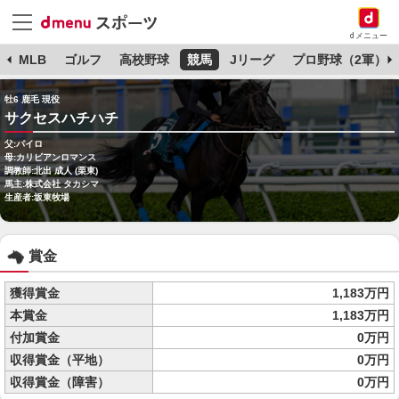
dメニュー
球
MLB
ゴルフ
高校野球
競馬
Jリーグ
プロ野球（2軍）
牡6 鹿毛 現役
サクセスハチハチ
父:パイロ
母:カリビアンロマンス
調教師:北出 成人 (栗東)
馬主:株式会社 タカシマ
生産者:坂東牧場
賞金
獲得賞金
1,183万円
本賞金
1,183万円
付加賞金
0万円
収得賞金（平地）
0万円
収得賞金（障害）
0万円