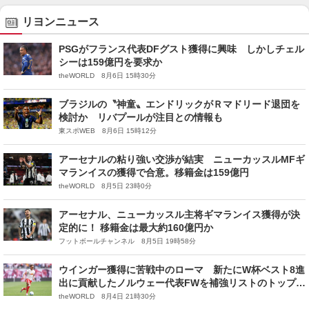
リヨンニュース
PSGがフランス代表DFグスト獲得に興味 しかしチェル
シーは159億円を要求か
theWORLD 8月6日 15時30分
ブラジルの〝神童〟エンドリックがＲマドリード退団を
検討か リバプールが注目との情報も
東スポWEB 8月6日 15時12分
アーセナルの粘り強い交渉が結実 ニューカッスルMFギ
マランイスの獲得で合意。移籍金は159億円
theWORLD 8月5日 23時0分
アーセナル、ニューカッスル主将ギマランイス獲得が決
定的に！ 移籍金は最大約160億円か
フットボールチャンネル 8月5日 19時58分
ウインガー獲得に苦戦中のローマ 新たにW杯ベスト8進
出に貢献したノルウェー代表FWを補強リストのトップ
に、100億円以上が必要か
theWORLD 8月4日 21時30分