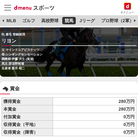
dメニュー
球
MLB
ゴルフ
高校野球
競馬
Jリーグ
プロ野球（2軍）
牝 鹿毛 登録抹消
リヨン
父:マインドユアビスケッツ
母:シンギングセンセーション
調教師:伊藤 大士 (美浦)
馬主:那須野牧場
生産者:新井 昭二
賞金
獲得賞金
280万円
本賞金
280万円
付加賞金
0万円
収得賞金（平地）
0万円
収得賞金（障害）
0万円