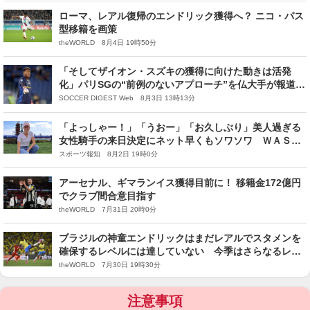
ローマ、レアル復帰のエンドリック獲得へ？ ニコ・パス
型移籍を画策
theWORLD 8月4日 19時50分
「そしてザイオン・スズキの獲得に向けた動きは活発
化」パリSGの“前例のないアプローチ”を仏大手が報道
「収入と支出の差は間もなく均衡を取り戻す」
SOCCER DIGEST Web 8月3日 13時13分
「よっしゃー！」「うおー」「お久しぶり」美人過ぎる
女性騎手の来日決定にネット早くもソワソワ ＷＡＳＪ
のヴェロン騎手
スポーツ報知 8月2日 19時0分
アーセナル、ギマランイス獲得目前に！ 移籍金172億円
でクラブ間合意目指す
theWORLD 7月31日 20時0分
ブラジルの神童エンドリックはまだレアルでスタメンを
確保するレベルには達していない 今季はさらなるレン
タル移籍も
theWORLD 7月30日 19時30分
注意事項