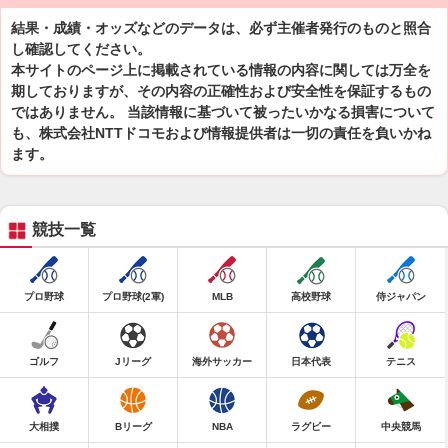
結果・成績・オッズなどのデータは、必ず主催者発行のものと照合
し確認してください。
本サイトのページ上に掲載されている情報の内容に関しては万全を
期しておりますが、その内容の正確性および安全性を保証するもの
ではありません。 当該情報に基づいて被ったいかなる損害について
も、株式会社NTTドコモおよび情報提供者は一切の責任を負いかね
ます。
競技一覧
プロ野球
プロ野球(2軍)
MLB
高校野球
侍ジャパン
ゴルフ
Jリーグ
海外サッカー
日本代表
テニス
大相撲
Bリーグ
NBA
ラグビー
中央競馬