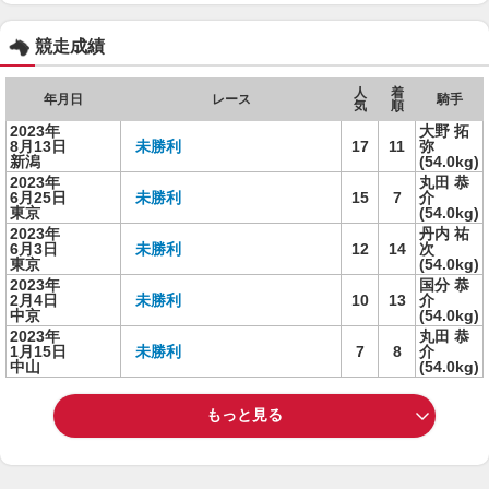
競走成績
人
着
年月日
レース
騎手
気
順
2023年
大野 拓
8月13日
未勝利
17
11
弥
新潟
(54.0kg)
2023年
丸田 恭
6月25日
未勝利
15
7
介
東京
(54.0kg)
2023年
丹内 祐
6月3日
未勝利
12
14
次
東京
(54.0kg)
2023年
国分 恭
2月4日
未勝利
10
13
介
中京
(54.0kg)
2023年
丸田 恭
1月15日
未勝利
7
8
介
中山
(54.0kg)
もっと見る