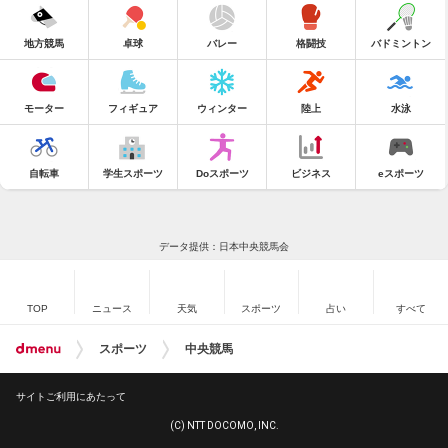
地方競馬
卓球
バレー
格闘技
バドミントン
モーター
フィギュア
ウィンター
陸上
水泳
自転車
学生スポーツ
Doスポーツ
ビジネス
eスポーツ
データ提供：日本中央競馬会
TOP
ニュース
天気
スポーツ
占い
すべて
スポーツ
中央競馬
サイトご利用にあたって
(C) NTT DOCOMO, INC.