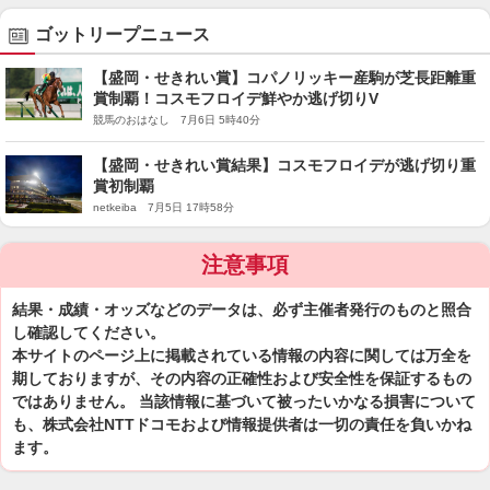
ゴットリープニュース
【盛岡・せきれい賞】コパノリッキー産駒が芝長距離重
賞制覇！コスモフロイデ鮮やか逃げ切りV
競馬のおはなし 7月6日 5時40分
【盛岡・せきれい賞結果】コスモフロイデが逃げ切り重
賞初制覇
netkeiba 7月5日 17時58分
注意事項
結果・成績・オッズなどのデータは、必ず主催者発行のものと照合
し確認してください。
本サイトのページ上に掲載されている情報の内容に関しては万全を
期しておりますが、その内容の正確性および安全性を保証するもの
ではありません。 当該情報に基づいて被ったいかなる損害について
も、株式会社NTTドコモおよび情報提供者は一切の責任を負いかね
ます。