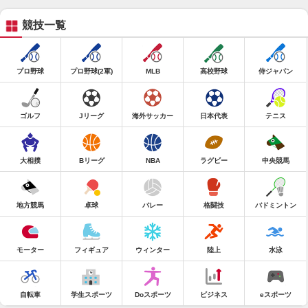
競技一覧
プロ野球
プロ野球(2軍)
MLB
高校野球
侍ジャパン
ゴルフ
Jリーグ
海外サッカー
日本代表
テニス
大相撲
Bリーグ
NBA
ラグビー
中央競馬
地方競馬
卓球
バレー
格闘技
バドミントン
モーター
フィギュア
ウィンター
陸上
水泳
自転車
学生スポーツ
Doスポーツ
ビジネス
eスポーツ