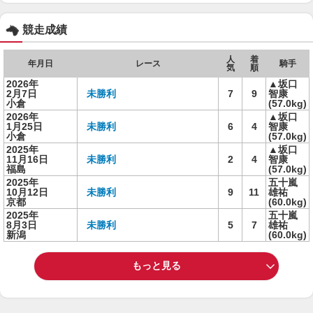
競走成績
人
着
年月日
レース
騎手
気
順
2026年
▲坂口
2月7日
未勝利
7
9
智康
小倉
(57.0kg)
2026年
▲坂口
1月25日
未勝利
6
4
智康
小倉
(57.0kg)
2025年
▲坂口
11月16日
未勝利
2
4
智康
福島
(57.0kg)
2025年
五十嵐
10月12日
未勝利
9
11
雄祐
京都
(60.0kg)
2025年
五十嵐
8月3日
未勝利
5
7
雄祐
新潟
(60.0kg)
もっと見る