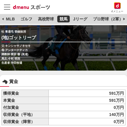
dメニュー
球
MLB
ゴルフ
高校野球
競馬
Jリーグ
プロ野球（2軍）
牡 青鹿毛 登録抹消
(地)ゴットリープ
父:キンシャサノキセキ
母:アンタークティカ
調教師:栗田 徹 (美浦)
馬主:今村 明浩
生産者:沖田牧場
賞金
獲得賞金
591万円
本賞金
591万円
付加賞金
0万円
収得賞金（平地）
140万円
収得賞金（障害）
0万円