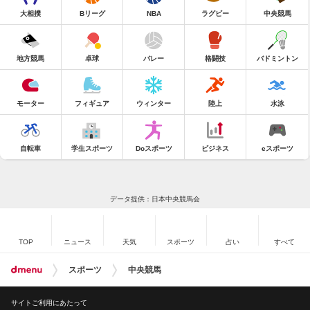
大相撲
Bリーグ
NBA
ラグビー
中央競馬
地方競馬
卓球
バレー
格闘技
バドミントン
モーター
フィギュア
ウィンター
陸上
水泳
自転車
学生スポーツ
Doスポーツ
ビジネス
eスポーツ
データ提供：日本中央競馬会
TOP
ニュース
天気
スポーツ
占い
すべて
スポーツ
中央競馬
サイトご利用にあたって