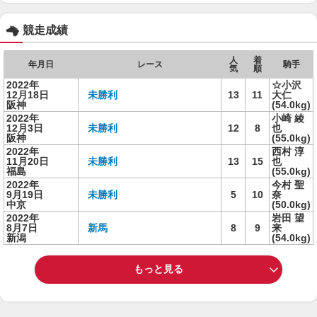
競走成績
人
着
年月日
レース
騎手
気
順
2022年
☆小沢
12月18日
未勝利
13
11
大仁
阪神
(54.0kg)
2022年
小崎 綾
12月3日
未勝利
12
8
也
阪神
(55.0kg)
2022年
西村 淳
11月20日
未勝利
13
15
也
福島
(55.0kg)
2022年
今村 聖
9月19日
未勝利
5
10
奈
中京
(50.0kg)
2022年
岩田 望
8月7日
新馬
8
9
来
新潟
(54.0kg)
もっと見る