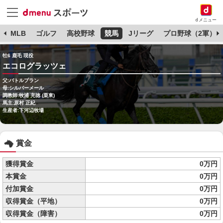
dメニュー
球
MLB
ゴルフ
高校野球
競馬
Jリーグ
プロ野球（2軍）
牡6 鹿毛 現役
エコログラッツェ
父:バトルプラン
母:シルバーメール
調教師:牧浦 充徳 (栗東)
馬主:原村 正紀
生産者:下河辺牧場
賞金
獲得賞金
0万円
本賞金
0万円
付加賞金
0万円
収得賞金（平地）
0万円
収得賞金（障害）
0万円