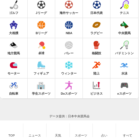
ゴルフ
Jリーグ
海外サッカー
日本代表
テニス
大相撲
Bリーグ
NBA
ラグビー
中央競馬
地方競馬
卓球
バレー
格闘技
バドミントン
モーター
フィギュア
ウィンター
陸上
水泳
自転車
学生スポーツ
Doスポーツ
ビジネス
eスポーツ
データ提供：日本中央競馬会
TOP
ニュース
天気
スポーツ
占い
すべて