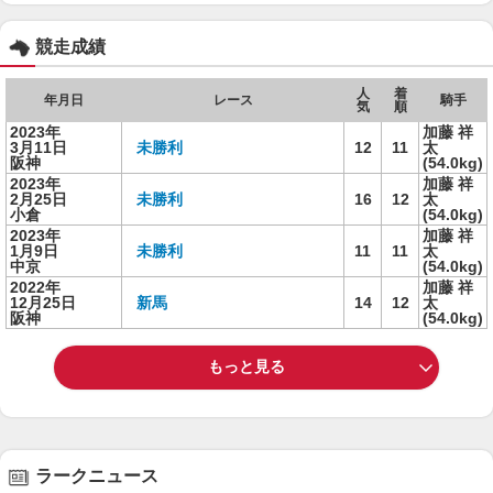
競走成績
人
着
年月日
レース
騎手
気
順
2023年
加藤 祥
3月11日
未勝利
12
11
太
阪神
(54.0kg)
2023年
加藤 祥
2月25日
未勝利
16
12
太
小倉
(54.0kg)
2023年
加藤 祥
1月9日
未勝利
11
11
太
中京
(54.0kg)
2022年
加藤 祥
12月25日
新馬
14
12
太
阪神
(54.0kg)
もっと見る
ラークニュース