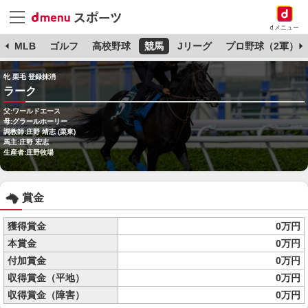
dメニュー
球
MLB
ゴルフ
高校野球
競馬
Jリーグ
プロ野球（2軍）
牝 栗毛 登録抹消
ラーク
父:ワールドエース
母:グラールホーリー
調教師:庄野 靖志 (栗東)
馬主:庄野 宏志
生産者:庄野牧場
賞金
獲得賞金
0万円
本賞金
0万円
付加賞金
0万円
収得賞金（平地）
0万円
収得賞金（障害）
0万円