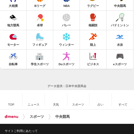
大相撲
Bリーグ
NBA
ラグビー
中央競馬
地方競馬
卓球
バレー
格闘技
バドミントン
モーター
フィギュア
ウィンター
陸上
水泳
自転車
学生スポーツ
Doスポーツ
ビジネス
eスポーツ
データ提供：日本中央競馬会
TOP
ニュース
天気
スポーツ
占い
すべて
スポーツ
中央競馬
サイトご利用にあたって