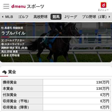
dメニュー
球
MLB
ゴルフ
高校野球
競馬
Jリーグ
プロ野球（2軍）
牡 黒鹿毛 登録抹消
ラブルパイル
父:ゴールドアクター
母:スターライラック
調教師:清水 英克 (美浦)
馬主:田頭 勇貴
生産者:庄野牧場
賞金
獲得賞金
130万円
本賞金
130万円
付加賞金
0万円
収得賞金（平地）
0万円
収得賞金（障害）
0万円