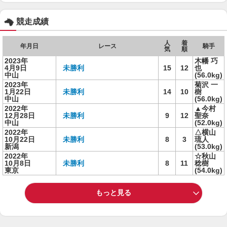
競走成績
人
着
年月日
レース
騎手
気
順
2023年
木幡 巧
4月9日
未勝利
15
12
也
中山
(56.0kg)
2023年
菊沢 一
1月22日
未勝利
14
10
樹
中山
(56.0kg)
2022年
▲今村
12月28日
未勝利
9
12
聖奈
中山
(52.0kg)
2022年
△横山
10月22日
未勝利
8
3
琉人
新潟
(53.0kg)
2022年
☆秋山
10月8日
未勝利
8
11
稔樹
東京
(54.0kg)
もっと見る