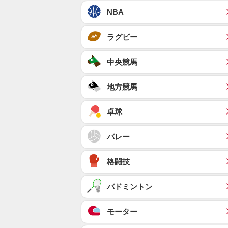
NBA
ラグビー
中央競馬
地方競馬
卓球
バレー
格闘技
バドミントン
モーター