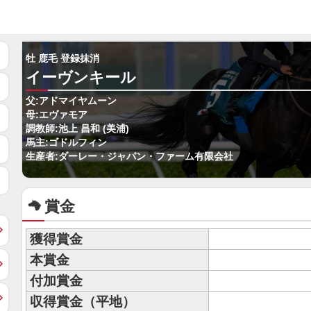
牡 鹿毛 登録抹消
イーヴンキール
父:アドマイヤムーン
母:エヴァモア
調教師:池上 昌和 (美浦)
馬主:ゴドルフィン
生産者:ダーレー・ジャパン・ファーム有限会社
賞金
獲得賞金
本賞金
付加賞金
収得賞金（平地）