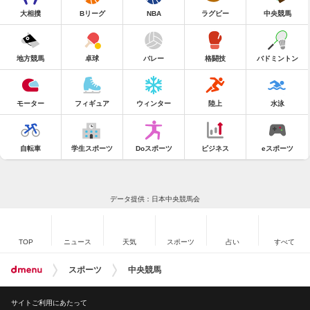
大相撲
Bリーグ
NBA
ラグビー
中央競馬
地方競馬
卓球
バレー
格闘技
バドミントン
モーター
フィギュア
ウィンター
陸上
水泳
自転車
学生スポーツ
Doスポーツ
ビジネス
eスポーツ
データ提供：日本中央競馬会
TOP
ニュース
天気
スポーツ
占い
すべて
スポーツ
中央競馬
サイトご利用にあたって