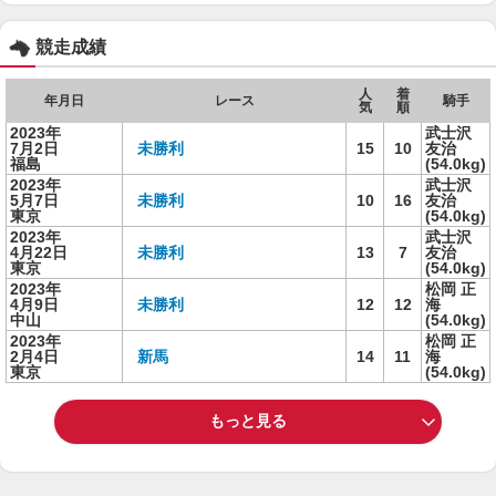
競走成績
人
着
年月日
レース
騎手
気
順
2023年
武士沢
7月2日
未勝利
15
10
友治
福島
(54.0kg)
2023年
武士沢
5月7日
未勝利
10
16
友治
東京
(54.0kg)
2023年
武士沢
4月22日
未勝利
13
7
友治
東京
(54.0kg)
2023年
松岡 正
4月9日
未勝利
12
12
海
中山
(54.0kg)
2023年
松岡 正
2月4日
新馬
14
11
海
東京
(54.0kg)
もっと見る