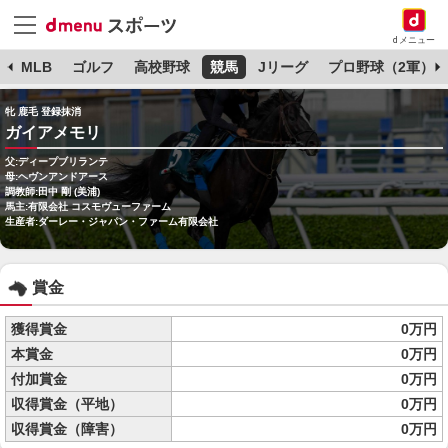
dメニュー
球
MLB
ゴルフ
高校野球
競馬
Jリーグ
プロ野球（2軍）
牝 鹿毛 登録抹消
ガイアメモリ
父:ディープブリランテ
母:ヘヴンアンドアース
調教師:田中 剛 (美浦)
馬主:有限会社 コスモヴューファーム
生産者:ダーレー・ジャパン・ファーム有限会社
賞金
獲得賞金
0万円
本賞金
0万円
付加賞金
0万円
収得賞金（平地）
0万円
収得賞金（障害）
0万円