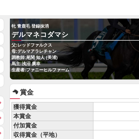
牝 青鹿毛 登録抹消
デルマネコダマシ
父:レッドファルクス
母:デルマアラレチャン
調教師:尾関 知人 (美浦)
馬主:浅沼 廣幸
生産者:ファニーヒルファーム
賞金
獲得賞金
本賞金
付加賞金
収得賞金（平地）