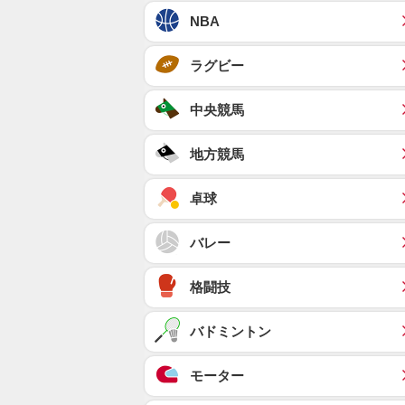
NBA
ラグビー
中央競馬
地方競馬
卓球
バレー
格闘技
バドミントン
モーター