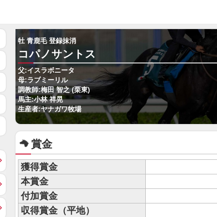
牡 青鹿毛 登録抹消
コパノサントス
父:イスラボニータ
母:ラブミーリル
調教師:梅田 智之 (栗東)
馬主:小林 祥晃
生産者:ヤナガワ牧場
賞金
獲得賞金
本賞金
付加賞金
収得賞金（平地）