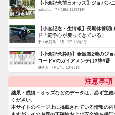
【小倉記念前日オッズ】ジョバンニが
netkeiba 7月18日 17時41分
【小倉記念・生情報】長期休養明け
ド「闘争心が戻ってきている」
東スポ競馬 7月17日 15時5分
【小倉記念枠順】金鯱賞2着のジョ
コードVのガイアメンテは3枠6番
SPAIA 7月17日 10時31分
注意事項
結果・成績・オッズなどのデータは、必ず主催
ください。
本サイトのページ上に掲載されている情報の内
ますが、その内容の正確性および安全性を保証