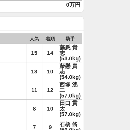
0万円
人気
着順
騎手
藤懸 貴
15
14
志
(53.0kg)
藤懸 貴
13
10
志
(54.0kg)
西塚 洸
11
12
二
(57.0kg)
田口 貫
8
10
太
(57.0kg)
石橋 脩
7
9
(56.0kg)