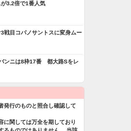
3.2倍で1番人気
3戦目コパノサントスに変身ムー
バンニは8枠17番 都大路Sをレ
者発行のものと照合し確認して
容に関しては万全を期しており
するものではありません。 当該