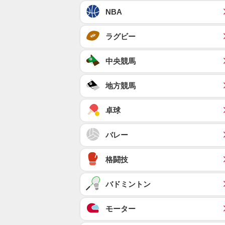
NBA
ラグビー
中央競馬
地方競馬
卓球
バレー
格闘技
バドミントン
モーター