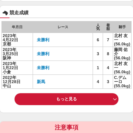
競走成績
人
着
年月日
レース
騎手
気
順
2023年
北村 友
4月22日
未勝利
6
7
一
京都
(56.0kg)
2023年
藤岡 佑
3月25日
未勝利
3
8
介
阪神
(56.0kg)
2023年
北村 友
1月22日
未勝利
1
4
一
小倉
(56.0kg)
2022年
C.デム
12月28日
新馬
4
3
ーロ
中山
(55.0kg)
もっと見る
注意事項