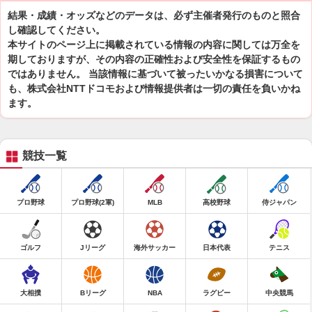
結果・成績・オッズなどのデータは、必ず主催者発行のものと照合
し確認してください。
本サイトのページ上に掲載されている情報の内容に関しては万全を
期しておりますが、その内容の正確性および安全性を保証するもの
ではありません。 当該情報に基づいて被ったいかなる損害について
も、株式会社NTTドコモおよび情報提供者は一切の責任を負いかね
ます。
競技一覧
プロ野球
プロ野球(2軍)
MLB
高校野球
侍ジャパン
ゴルフ
Jリーグ
海外サッカー
日本代表
テニス
大相撲
Bリーグ
NBA
ラグビー
中央競馬