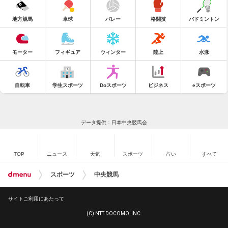
地方競馬
卓球
バレー
格闘技
バドミントン
モーター
フィギュア
ウィンター
陸上
水泳
自転車
学生スポーツ
Doスポーツ
ビジネス
eスポーツ
データ提供：日本中央競馬会
TOP
ニュース
天気
スポーツ
占い
すべて
スポーツ
中央競馬
サイトご利用にあたって
(C) NTT DOCOMO, INC.