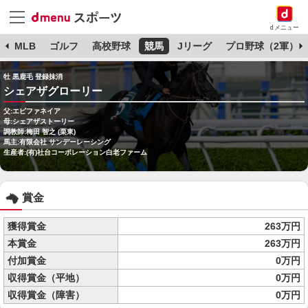
dメニュー
球
MLB
ゴルフ
高校野球
競馬
Jリーグ
プロ野球（2軍）
牡 黒鹿毛 登録抹消
シェアザグローリー
父:エピファネイア
母:シェアザストーリー
調教師:梅田 智之 (栗東)
馬主:有限会社 サンデーレーシング
生産者:(有)社台コーポレーション白老ファーム
賞金
獲得賞金
263万円
本賞金
263万円
付加賞金
0万円
収得賞金（平地）
0万円
収得賞金（障害）
0万円