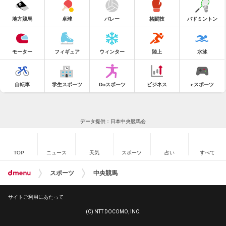
地方競馬
卓球
バレー
格闘技
バドミントン
モーター
フィギュア
ウィンター
陸上
水泳
自転車
学生スポーツ
Doスポーツ
ビジネス
eスポーツ
データ提供：日本中央競馬会
TOP
ニュース
天気
スポーツ
占い
すべて
スポーツ
中央競馬
サイトご利用にあたって
(C) NTT DOCOMO, INC.