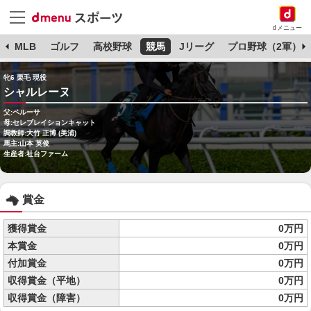
dメニュー
球
MLB
ゴルフ
高校野球
競馬
Jリーグ
プロ野球（2軍）
牝6 栗毛 現役
シャルレーヌ
父:ペルーサ
母:セレブレイションキャット
調教師:大竹 正博 (美浦)
馬主:山本 英俊
生産者:社台ファーム
賞金
獲得賞金
0万円
本賞金
0万円
付加賞金
0万円
収得賞金（平地）
0万円
収得賞金（障害）
0万円