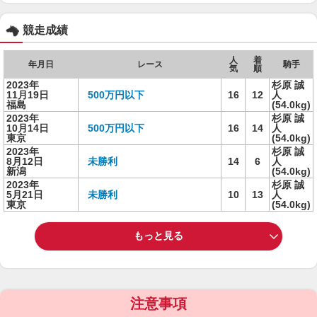
競走成績
人
着
年月日
レース
騎手
気
順
2023年
杉原 誠
11月19日
500万円以下
16
12
人
福島
(54.0kg)
2023年
杉原 誠
10月14日
500万円以下
16
14
人
東京
(54.0kg)
2023年
杉原 誠
8月12日
未勝利
14
6
人
新潟
(54.0kg)
2023年
杉原 誠
5月21日
未勝利
10
13
人
東京
(54.0kg)
もっと見る
注意事項