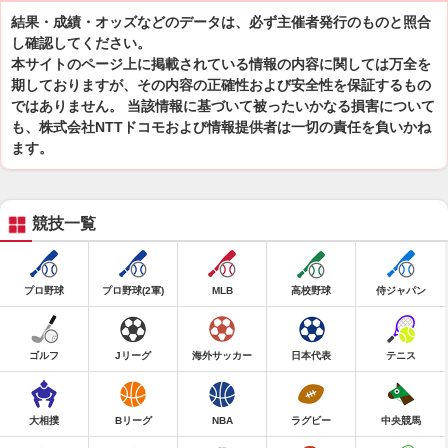
結果・成績・オッズなどのデータは、必ず主催者発行のものと照合
し確認してください。
本サイトのページ上に掲載されている情報の内容に関しては万全を
期しておりますが、その内容の正確性および安全性を保証するもの
ではありません。 当該情報に基づいて被ったいかなる損害について
も、株式会社NTTドコモおよび情報提供者は一切の責任を負いかね
ます。
競技一覧
プロ野球
プロ野球(2軍)
MLB
高校野球
侍ジャパン
ゴルフ
Jリーグ
海外サッカー
日本代表
テニス
大相撲
Bリーグ
NBA
ラグビー
中央競馬