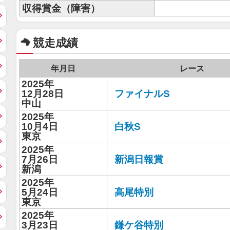
収得賞金（障害）
競走成績
年月日
レース
2025年
12月28日
ファイナルS
中山
2025年
10月4日
白秋S
東京
2025年
7月26日
新潟日報賞
新潟
2025年
5月24日
高尾特別
東京
2025年
3月23日
鎌ケ谷特別