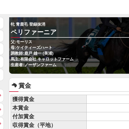
牝 青鹿毛 登録抹消
ペリファーニア
父:モーリス
母:ケイティーズハート
調教師:鹿戸 雄一 (美浦)
馬主:有限会社 キャロットファーム
生産者:ノーザンファーム
賞金
獲得賞金
本賞金
付加賞金
収得賞金（平地）