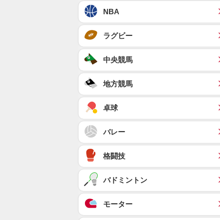
NBA
ラグビー
中央競馬
地方競馬
卓球
バレー
格闘技
バドミントン
モーター