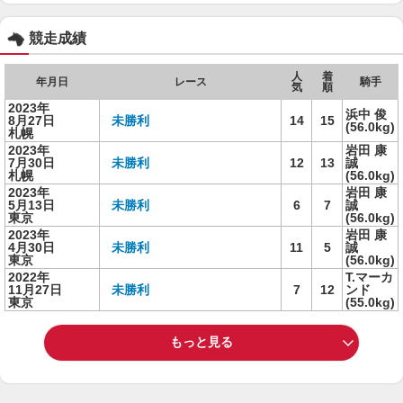
競走成績
人
着
年月日
レース
騎手
気
順
2023年
浜中 俊
8月27日
未勝利
14
15
(56.0kg)
札幌
2023年
岩田 康
7月30日
未勝利
12
13
誠
札幌
(56.0kg)
2023年
岩田 康
5月13日
未勝利
6
7
誠
東京
(56.0kg)
2023年
岩田 康
4月30日
未勝利
11
5
誠
東京
(56.0kg)
2022年
T.マーカ
11月27日
未勝利
7
12
ンド
東京
(55.0kg)
もっと見る