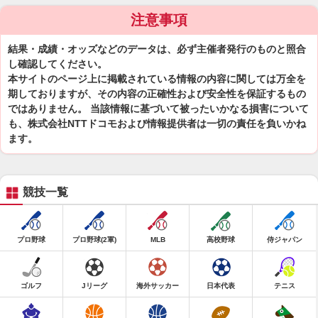
注意事項
結果・成績・オッズなどのデータは、必ず主催者発行のものと照合
し確認してください。
本サイトのページ上に掲載されている情報の内容に関しては万全を
期しておりますが、その内容の正確性および安全性を保証するもの
ではありません。 当該情報に基づいて被ったいかなる損害について
も、株式会社NTTドコモおよび情報提供者は一切の責任を負いかね
ます。
競技一覧
プロ野球
プロ野球(2軍)
MLB
高校野球
侍ジャパン
ゴルフ
Jリーグ
海外サッカー
日本代表
テニス