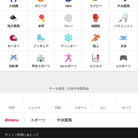
大相撲
Bリーグ
NBA
ラグビー
中央競馬
地方競馬
卓球
バレー
格闘技
バドミントン
モーター
フィギュア
ウィンター
陸上
水泳
自転車
学生スポーツ
Doスポーツ
ビジネス
eスポーツ
データ提供：日本中央競馬会
TOP
ニュース
天気
スポーツ
占い
すべて
スポーツ
中央競馬
サイトご利用にあたって