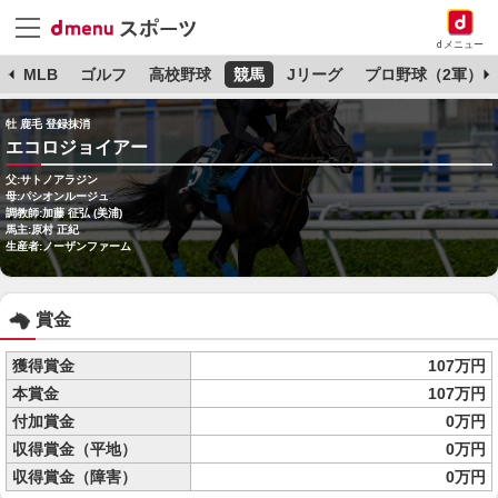
dメニュー
球
MLB
ゴルフ
高校野球
競馬
Jリーグ
プロ野球（2軍）
牡 鹿毛 登録抹消
エコロジョイアー
父:サトノアラジン
母:パシオンルージュ
調教師:加藤 征弘 (美浦)
馬主:原村 正紀
生産者:ノーザンファーム
賞金
獲得賞金
107万円
本賞金
107万円
付加賞金
0万円
収得賞金（平地）
0万円
収得賞金（障害）
0万円