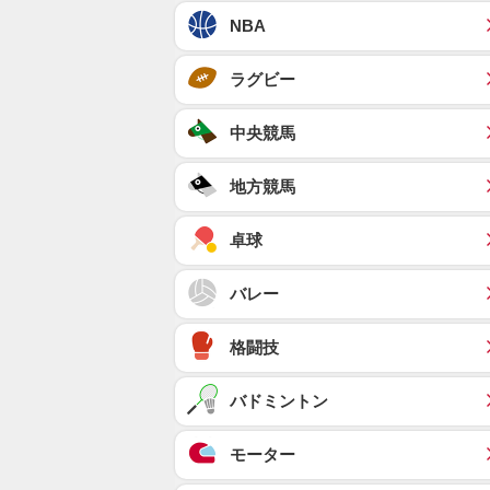
NBA
ラグビー
中央競馬
地方競馬
卓球
バレー
格闘技
バドミントン
モーター