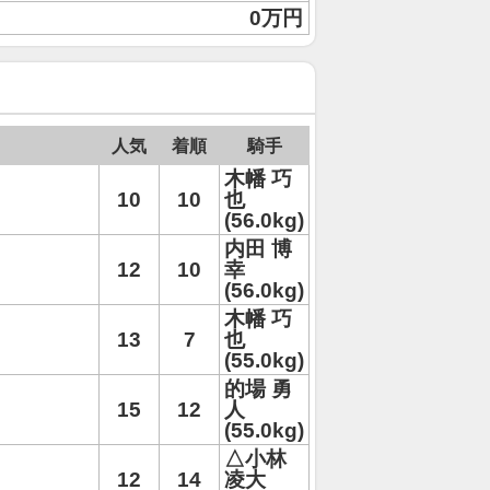
0万円
人気
着順
騎手
木幡 巧
10
10
也
(56.0kg)
内田 博
12
10
幸
(56.0kg)
木幡 巧
13
7
也
(55.0kg)
的場 勇
15
12
人
(55.0kg)
△小林
12
14
凌大