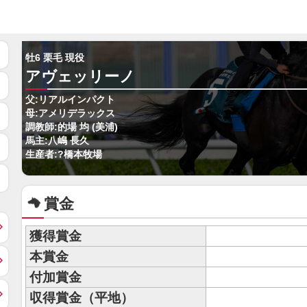
牡6 栗毛 現役
アヴェッリーノ
父:リアルインパクト
母:アメリデラックス
調教師:的場 均 (美浦)
馬主:八嶋 長久
生産者:?橋本牧場
賞金
獲得賞金
本賞金
付加賞金
収得賞金（平地）