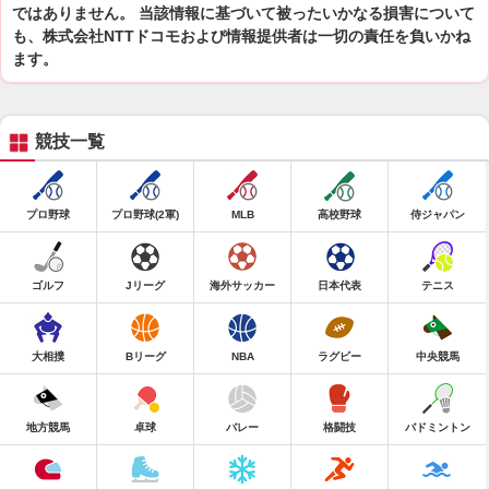
ではありません。 当該情報に基づいて被ったいかなる損害について
も、株式会社NTTドコモおよび情報提供者は一切の責任を負いかね
ます。
競技一覧
プロ野球
プロ野球(2軍)
MLB
高校野球
侍ジャパン
ゴルフ
Jリーグ
海外サッカー
日本代表
テニス
大相撲
Bリーグ
NBA
ラグビー
中央競馬
地方競馬
卓球
バレー
格闘技
バドミントン