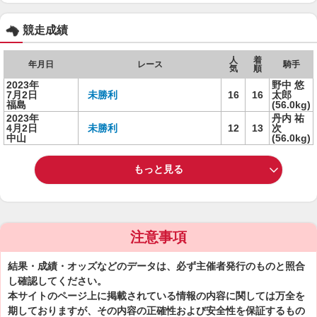
競走成績
人
着
年月日
レース
騎手
気
順
2023年
野中 悠
7月2日
未勝利
16
16
太郎
福島
(56.0kg)
2023年
丹内 祐
4月2日
未勝利
12
13
次
中山
(56.0kg)
もっと見る
注意事項
結果・成績・オッズなどのデータは、必ず主催者発行のものと照合
し確認してください。
本サイトのページ上に掲載されている情報の内容に関しては万全を
期しておりますが、その内容の正確性および安全性を保証するもの