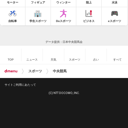
モーター
フィギュア
ウィンター
陸上
水泳
自転車
学生スポーツ
Doスポーツ
ビジネス
eスポーツ
データ提供：日本中央競馬会
TOP
ニュース
天気
スポーツ
占い
すべて
スポーツ
中央競馬
サイトご利用にあたって
(C) NTT DOCOMO, INC.