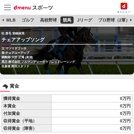
dメニュー
球
MLB
ゴルフ
高校野球
競馬
Jリーグ
プロ野球（2軍）
牡 栗毛 登録抹消
チェアアップソング
父:マツリダゴッホ
母:チェアユーアップ
調教師:大竹 正博 (美浦)
馬主:株式会社 ノルマンディーサラブレッドレーシング
生産者:岡田スタツド
賞金
獲得賞金
0万円
本賞金
0万円
付加賞金
0万円
収得賞金（平地）
0万円
収得賞金（障害）
0万円