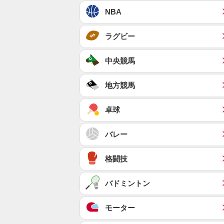
NBA
ラグビー
中央競馬
地方競馬
卓球
バレー
格闘技
バドミントン
モーター