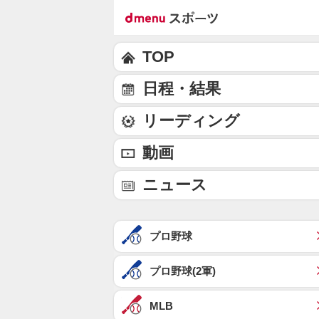
TOP
日程・結果
リーディング
動画
ニュース
プロ野球
プロ野球(2軍)
MLB