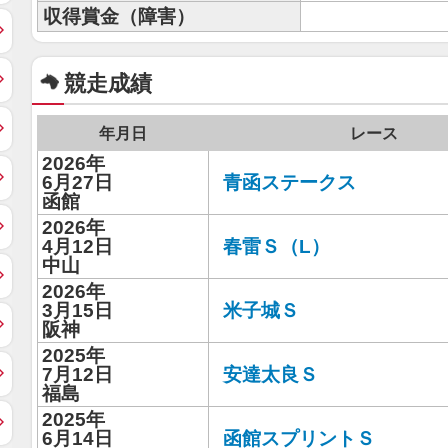
収得賞金（障害）
競走成績
年月日
レース
2026年
6月27日
青函ステークス
函館
2026年
4月12日
春雷Ｓ（L）
中山
2026年
3月15日
米子城Ｓ
阪神
2025年
7月12日
安達太良Ｓ
福島
2025年
6月14日
函館スプリントＳ