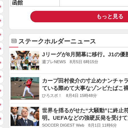
函館
もっと見る
ステークホルダーニュース
Jリーグが8月開幕に移行。J1の優
週プレNEWS 8月5日 6時15分
カープ田村俊介の寸止めナンチャラ…
ている際めて大事なゾンビたばこ
めたがっている…
ひろスポ！ 8月4日 15時48分
世界を揺るがせた“大騒動”に終止符
明。UEFAなどの強硬反発を受け
者を再び集める」
SOCCER DIGEST Web 8月1日 11時6分