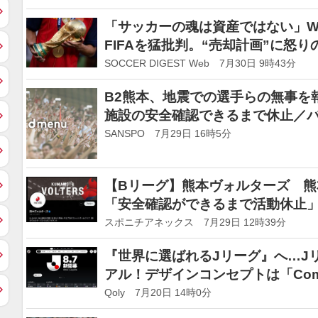
「サッカーの魂は資産ではない」W
FIFAを猛批判。“売却計画”に怒
ことは許されない」
SOCCER DIGEST Web 7月30日 9時43分
B2熊本、地震での選手らの無事を
施設の安全確認できるまで休止／
SANSPO 7月29日 16時5分
【Bリーグ】熊本ヴォルターズ 
「安全確認ができるまで活動休止
スポニチアネックス 7月29日 12時39分
『世界に選ばれるJリーグ』へ…J
アル！デザインコンセプトは「Comm
Qoly 7月20日 14時0分