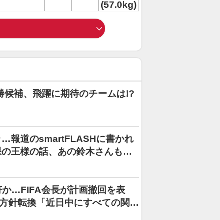
(57.0kg)
勝候補、飛躍に期待のチームは!?
報道のsmartFLASHに書かれ
裸の王様の話、あの鈴木さんも辞
か…FIFA会長が計画撤回を表
て方針転換「近日中にすべての関係