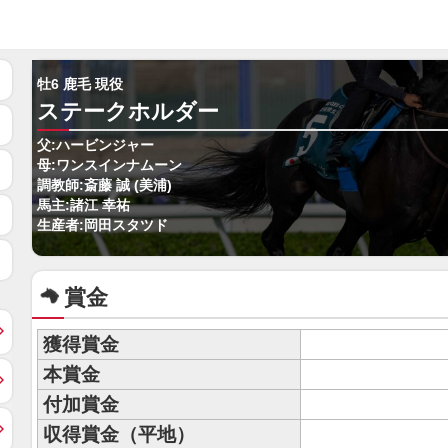
牡6 鹿毛 現役
ステークホルダー
父:ハービンジャー
母:ワンスインナムーン
調教師:斎藤 誠 (美浦)
馬主:諸江 幸祐
生産者:岡田スタツド
賞金
獲得賞金
本賞金
付加賞金
収得賞金（平地）