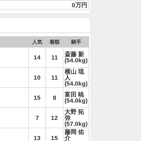
0万円
人気
着順
騎手
斎藤 新
14
11
(54.0kg)
横山 琉
10
11
人
(54.0kg)
富田 暁
15
8
(54.0kg)
大野 拓
7
12
弥
(57.0kg)
藤岡 佑
13
15
介