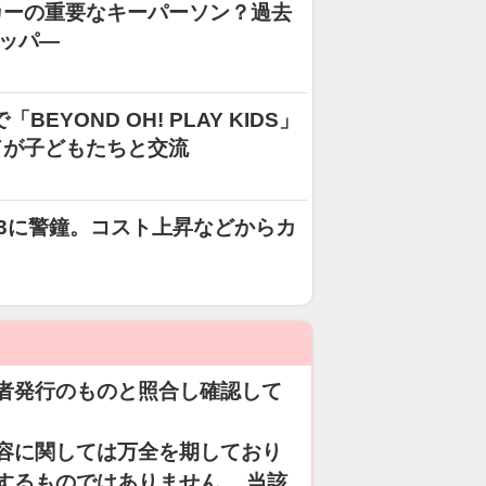
カーの重要なキーパーソン？過去
ッパ―
EYOND OH! PLAY KIDS」
ドが子どもたちと交流
T3に警鐘。コスト上昇などからカ
者発行のものと照合し確認して
容に関しては万全を期しており
するものではありません。 当該