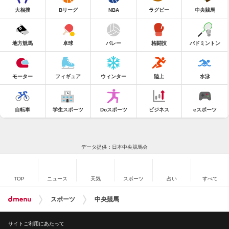
大相撲
Bリーグ
NBA
ラグビー
中央競馬
地方競馬
卓球
バレー
格闘技
バドミントン
モーター
フィギュア
ウィンター
陸上
水泳
自転車
学生スポーツ
Doスポーツ
ビジネス
eスポーツ
データ提供：日本中央競馬会
TOP
ニュース
天気
スポーツ
占い
すべて
スポーツ
中央競馬
サイトご利用にあたって