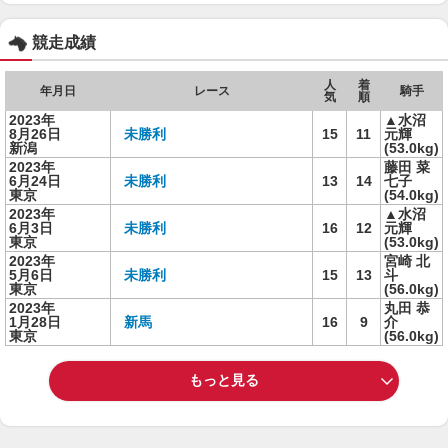
競走成績
人
着
年月日
レース
騎手
気
順
2023年
▲水沼
8月26日
未勝利
15
11
元輝
新潟
(53.0kg)
2023年
藤田 菜
6月24日
未勝利
13
14
七子
東京
(54.0kg)
2023年
▲水沼
6月3日
未勝利
16
12
元輝
東京
(53.0kg)
2023年
宮崎 北
5月6日
未勝利
15
13
斗
東京
(56.0kg)
2023年
丸田 恭
1月28日
新馬
16
9
介
東京
(56.0kg)
もっと見る