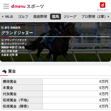
dメニュー
球
MLB
ゴルフ
高校野球
競馬
Jリーグ
プロ野球（2軍）
牡 鹿毛 登録抹消
グランドジャヌー
父:ザサンデーフサイチ
母:クインスウィーティ
調教師:本間 忍 (美浦)
馬主:田畑 利彦
生産者:片岡 博
賞金
獲得賞金
0万円
本賞金
0万円
付加賞金
0万円
収得賞金（平地）
0万円
収得賞金（障害）
0万円