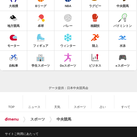
大相撲
Bリーグ
NBA
ラグビー
中央競馬
地方競馬
卓球
バレー
格闘技
バドミントン
モーター
フィギュア
ウィンター
陸上
水泳
自転車
学生スポーツ
Doスポーツ
ビジネス
eスポーツ
データ提供：日本中央競馬会
TOP
ニュース
天気
スポーツ
占い
すべて
スポーツ
中央競馬
サイトご利用にあたって