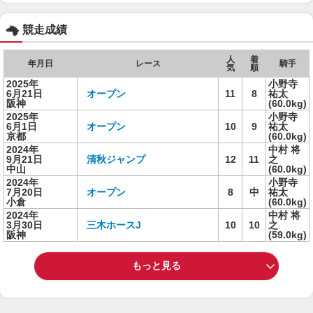
競走成績
人
着
年月日
レース
騎手
気
順
2025年
小野寺
6月21日
オープン
11
8
祐太
阪神
(60.0kg)
2025年
小野寺
6月1日
オープン
10
9
祐太
京都
(60.0kg)
2024年
中村 将
9月21日
清秋ジャンプ
12
11
之
中山
(60.0kg)
2024年
小野寺
7月20日
オープン
8
中
祐太
小倉
(60.0kg)
2024年
中村 将
3月30日
三木ホースJ
10
10
之
阪神
(59.0kg)
もっと見る