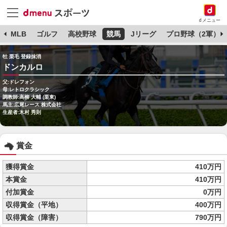
dメニュー
球
MLB
ゴルフ
高校野球
競馬
Jリーグ
プロ野球（2軍）
牡 栗毛 登録抹消
ドンカルロ
父:ドレフォン
母:レトロクラシック
調教師:高柳 大輔 (栗東)
馬主:広尾レース 株式会社
生産者:木村 秀則
賞金
獲得賞金
410万円
本賞金
410万円
付加賞金
0万円
収得賞金（平地）
400万円
収得賞金（障害）
790万円