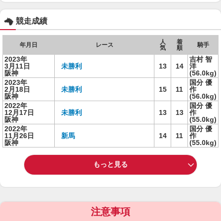
競走成績
人
着
年月日
レース
騎手
気
順
2023年
吉村 智
3月11日
未勝利
13
14
洋
阪神
(56.0kg)
2023年
国分 優
2月18日
未勝利
15
11
作
阪神
(56.0kg)
2022年
国分 優
12月17日
未勝利
13
13
作
阪神
(55.0kg)
2022年
国分 優
11月26日
新馬
14
11
作
阪神
(55.0kg)
もっと見る
注意事項