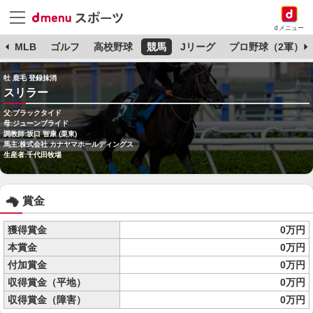
dメニュー
球
MLB
ゴルフ
高校野球
競馬
Jリーグ
プロ野球（2軍）
牡 鹿毛 登録抹消
スリラー
父:ブラックタイド
母:ジューンブライド
調教師:坂口 智康 (栗東)
馬主:株式会社 カナヤマホールディングス
生産者:千代田牧場
賞金
獲得賞金
0万円
本賞金
0万円
付加賞金
0万円
収得賞金（平地）
0万円
収得賞金（障害）
0万円