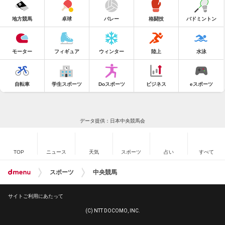
地方競馬
卓球
バレー
格闘技
バドミントン
モーター
フィギュア
ウィンター
陸上
水泳
自転車
学生スポーツ
Doスポーツ
ビジネス
eスポーツ
データ提供：日本中央競馬会
TOP
ニュース
天気
スポーツ
占い
すべて
スポーツ
中央競馬
サイトご利用にあたって
(C) NTT DOCOMO, INC.