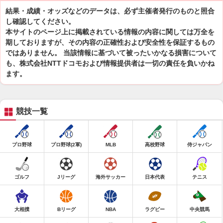
結果・成績・オッズなどのデータは、必ず主催者発行のものと照合
し確認してください。
本サイトのページ上に掲載されている情報の内容に関しては万全を
期しておりますが、その内容の正確性および安全性を保証するもの
ではありません。 当該情報に基づいて被ったいかなる損害について
も、株式会社NTTドコモおよび情報提供者は一切の責任を負いかね
ます。
競技一覧
プロ野球
プロ野球(2軍)
MLB
高校野球
侍ジャパン
ゴルフ
Jリーグ
海外サッカー
日本代表
テニス
大相撲
Bリーグ
NBA
ラグビー
中央競馬