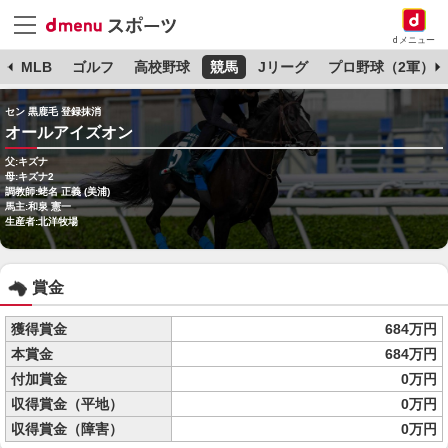
dメニュー
球
MLB
ゴルフ
高校野球
競馬
Jリーグ
プロ野球（2軍）
セン 黒鹿毛 登録抹消
オールアイズオン
父:キズナ
母:キズナ2
調教師:蛯名 正義 (美浦)
馬主:和泉 憲一
生産者:北洋牧場
賞金
獲得賞金
684万円
本賞金
684万円
付加賞金
0万円
収得賞金（平地）
0万円
収得賞金（障害）
0万円