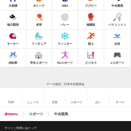
大相撲
Bリーグ
NBA
ラグビー
中央競馬
地方競馬
卓球
バレー
格闘技
バドミントン
モーター
フィギュア
ウィンター
陸上
水泳
自転車
学生スポーツ
Doスポーツ
ビジネス
eスポーツ
データ提供：日本中央競馬会
TOP
ニュース
天気
スポーツ
占い
すべて
スポーツ
中央競馬
サイトご利用にあたって