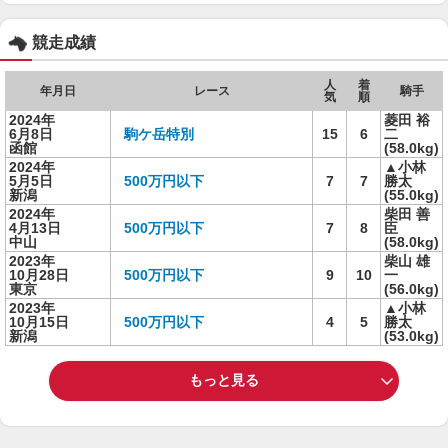
競走成績
人
着
年月日
レース
騎手
気
順
2024年
菱田 裕
6月8日
駒ケ岳特別
15
6
二
函館
(58.0kg)
2024年
▲小林
5月5日
500万円以下
7
7
勝太
新潟
(55.0kg)
2024年
柴田 善
4月13日
500万円以下
7
8
臣
中山
(58.0kg)
2023年
柴山 雄
10月28日
500万円以下
9
10
一
東京
(56.0kg)
2023年
▲小林
10月15日
500万円以下
4
5
勝太
新潟
(53.0kg)
もっと見る