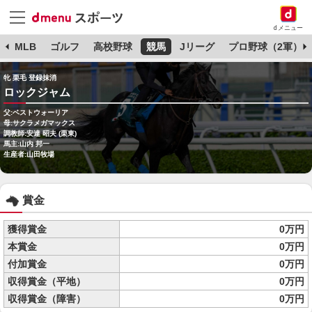
dメニュー
球
MLB
ゴルフ
高校野球
競馬
Jリーグ
プロ野球（2軍）
牝 栗毛 登録抹消
ロックジャム
父:ベストウォーリア
母:サクラメガマックス
調教師:安達 昭夫 (栗東)
馬主:山内 邦一
生産者:山田牧場
賞金
獲得賞金
0万円
本賞金
0万円
付加賞金
0万円
収得賞金（平地）
0万円
収得賞金（障害）
0万円