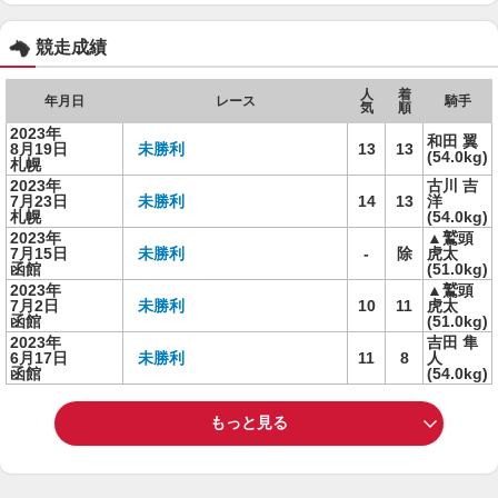
競走成績
人
着
年月日
レース
騎手
気
順
2023年
和田 翼
8月19日
未勝利
13
13
(54.0kg)
札幌
2023年
古川 吉
7月23日
未勝利
14
13
洋
札幌
(54.0kg)
2023年
▲鷲頭
7月15日
未勝利
-
除
虎太
函館
(51.0kg)
2023年
▲鷲頭
7月2日
未勝利
10
11
虎太
函館
(51.0kg)
2023年
吉田 隼
6月17日
未勝利
11
8
人
函館
(54.0kg)
もっと見る