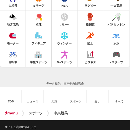
大相撲
Bリーグ
NBA
ラグビー
中央競馬
地方競馬
卓球
バレー
格闘技
バドミントン
モーター
フィギュア
ウィンター
陸上
水泳
自転車
学生スポーツ
Doスポーツ
ビジネス
eスポーツ
データ提供：日本中央競馬会
TOP
ニュース
天気
スポーツ
占い
すべて
スポーツ
中央競馬
サイトご利用にあたって