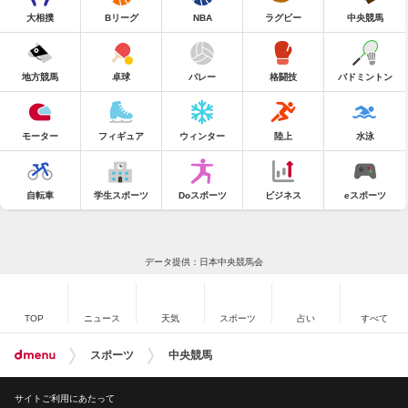
大相撲
Bリーグ
NBA
ラグビー
中央競馬
地方競馬
卓球
バレー
格闘技
バドミントン
モーター
フィギュア
ウィンター
陸上
水泳
自転車
学生スポーツ
Doスポーツ
ビジネス
eスポーツ
データ提供：日本中央競馬会
TOP
ニュース
天気
スポーツ
占い
すべて
スポーツ
中央競馬
サイトご利用にあたって