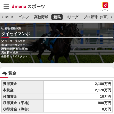
dメニュー
球
MLB
ゴルフ
高校野球
競馬
Jリーグ
プロ野球（2軍）
牡 鹿毛 登録抹消
タイセイマンボ
父:ホッコータルマエ
母:ロージーサンセット
調教師:高野 友和 (栗東)
馬主:田中 成奉
生産者:カミイスタット
賞金
獲得賞金
2,180万円
本賞金
2,170万円
付加賞金
10万円
収得賞金（平地）
900万円
収得賞金（障害）
0万円