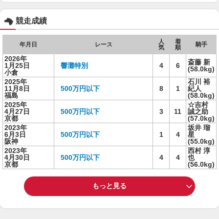
競走成績
人
着
年月日
レース
騎手
気
順
2026年
斎藤 新
1月25日
響灘特別
4
6
(58.0kg)
小倉
2025年
石川 裕
11月8日
500万円以下
8
1
紀人
福島
(58.0kg)
2025年
☆吉村
4月27日
500万円以下
3
11
誠之助
京都
(57.0kg)
2023年
坂井 瑠
6月3日
500万円以下
1
4
星
阪神
(55.0kg)
2023年
西村 淳
4月30日
500万円以下
4
4
也
京都
(56.0kg)
もっと見る