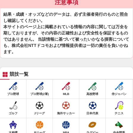
注意事項
結果・成績・オッズなどのデータは、必ず主催者発行のものと照合
し確認してください。
本サイトのページ上に掲載されている情報の内容に関しては万全を
期しておりますが、その内容の正確性および安全性を保証するもの
ではありません。 当該情報に基づいて被ったいかなる損害について
も、株式会社NTTドコモおよび情報提供者は一切の責任を負いかね
ます。
競技一覧
プロ野球
プロ野球(2軍)
MLB
高校野球
侍ジャパン
ゴルフ
Jリーグ
海外サッカー
日本代表
テニス
大相撲
Bリーグ
NBA
ラグビー
中央競馬