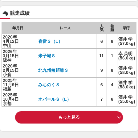
競走成績
人
着
年月日
レース
騎手
気
順
2026年
酒井 学
4月12日
春雷Ｓ（L）
6
8
(57.0kg)
中山
2026年
幸 英明
3月15日
米子城Ｓ
11
1
(56.0kg)
阪神
2026年
酒井 学
2月15日
北九州短距離Ｓ
9
8
(58.0kg)
小倉
2025年
酒井 学
11月9日
みちのくＳ
6
4
(58.0kg)
福島
2025年
酒井 学
10月4日
オパールＳ（L）
7
6
(55.0kg)
京都
もっと見る