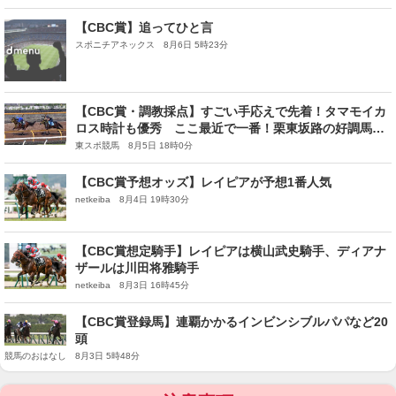
【CBC賞】追ってひと言
スポニチアネックス 8月6日 5時23分
【CBC賞・調教採点】すごい手応えで先着！タマモイカ
ロス時計も優秀 ここ最近で一番！栗東坂路の好調馬
は？
東スポ競馬 8月5日 18時0分
【CBC賞予想オッズ】レイピアが予想1番人気
netkeiba 8月4日 19時30分
【CBC賞想定騎手】レイピアは横山武史騎手、ディアナ
ザールは川田将雅騎手
netkeiba 8月3日 16時45分
【CBC賞登録馬】連覇かかるインビンシブルパパなど20
頭
競馬のおはなし 8月3日 5時48分