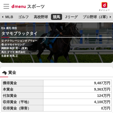
dメニュー
球
MLB
ゴルフ
高校野球
競馬
Jリーグ
プロ野球（2軍）
牡6 鹿毛 現役
タマモブラックタイ
父:デクラレーションオブウォー
母:タマモイヤリング
調教師:角田 晃一 (栗東)
馬主:タマモ 株式会社
生産者:対馬 正
賞金
獲得賞金
9,487万円
本賞金
9,363万円
付加賞金
124万円
収得賞金（平地）
4,100万円
収得賞金（障害）
0万円