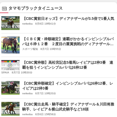
タマモブラックタイニュース
【CBC賞前日オッズ】ディアナザールが3.5倍で1番人気
netkeiba 8月8日 19時41分
【ＣＢＣ賞・枠順確定】連覇がかかるインビンシブルパ
パは６枠１２番 ２度目の重賞挑戦のディアナザールは
４枠７番に決定
スポーツ報知 8月7日 10時55分
【CBC賞枠順】高松宮記念5着馬レイピアは2枠3番 連
覇を狙うインビンシブルパパは6枠12番
SPAIA 8月7日 10時30分
【CBC賞枠順確定】インビンシブルパパは6枠12番、レ
イピアは2枠3番
netkeiba 8月7日 10時20分
【CBC賞出走馬・騎手確定】ディアナザール＆川田将雅
騎手、レイピア＆横山武史騎手など18頭
netkeiba 8月6日 15時58分