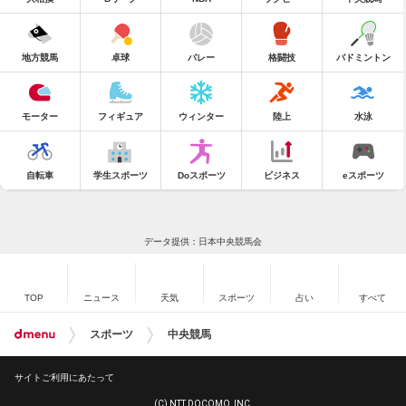
地方競馬
卓球
バレー
格闘技
バドミントン
モーター
フィギュア
ウィンター
陸上
水泳
自転車
学生スポーツ
Doスポーツ
ビジネス
eスポーツ
データ提供：日本中央競馬会
TOP
ニュース
天気
スポーツ
占い
すべて
スポーツ
中央競馬
サイトご利用にあたって
(C) NTT DOCOMO, INC.