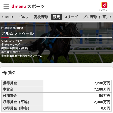
dメニュー
球
MLB
ゴルフ
高校野球
競馬
Jリーグ
プロ野球（2軍）
牡 黒鹿毛 登録抹消
アルムラトゥール
父:コパノリッキー
母:チャーリーズ
調教師:西園 翔太 (栗東)
馬主:崎川 美枝子
生産者:有限会社新冠タガノファーム
賞金
獲得賞金
7,238万円
本賞金
7,188万円
付加賞金
50万円
収得賞金（平地）
2,400万円
収得賞金（障害）
0万円