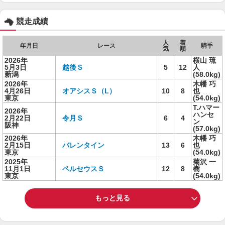
競走成績
人
着
年月日
レース
騎手
気
順
2026年
横山 琉
5月3日
越後Ｓ
5
12
人
新潟
(58.0kg)
2026年
木幡 巧
4月26日
オアシスＳ（L）
10
8
也
東京
(54.0kg)
T.ハマー
2026年
ハンセ
2月22日
令月Ｓ
6
4
ン
阪神
(57.0kg)
2026年
木幡 巧
2月15日
バレンタイン
13
6
也
東京
(54.0kg)
2025年
菊沢 一
11月1日
ペルセウスＳ
12
8
樹
東京
(54.0kg)
もっと見る