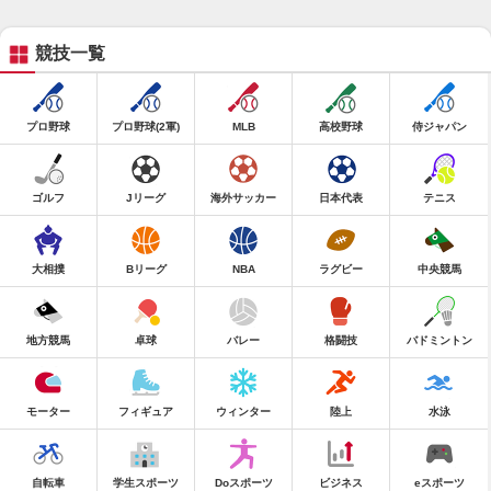
競技一覧
プロ野球
プロ野球(2軍)
MLB
高校野球
侍ジャパン
ゴルフ
Jリーグ
海外サッカー
日本代表
テニス
大相撲
Bリーグ
NBA
ラグビー
中央競馬
地方競馬
卓球
バレー
格闘技
バドミントン
モーター
フィギュア
ウィンター
陸上
水泳
自転車
学生スポーツ
Doスポーツ
ビジネス
eスポーツ