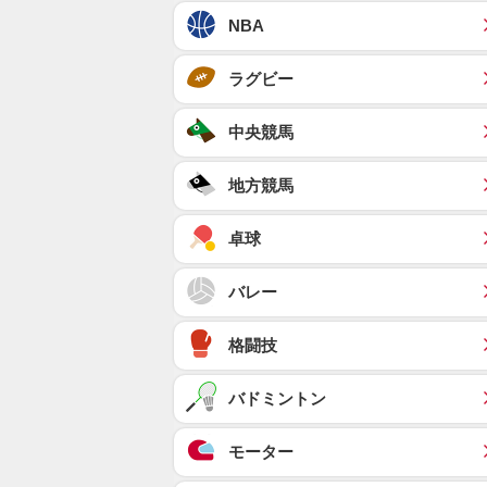
NBA
ラグビー
中央競馬
地方競馬
卓球
バレー
格闘技
バドミントン
モーター