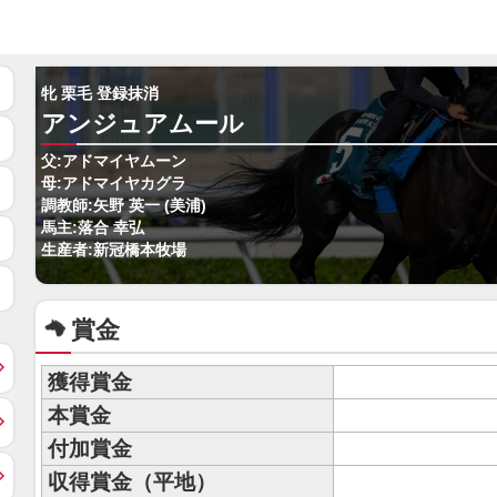
牝 栗毛 登録抹消
アンジュアムール
父:アドマイヤムーン
母:アドマイヤカグラ
調教師:矢野 英一 (美浦)
馬主:落合 幸弘
生産者:新冠橋本牧場
賞金
獲得賞金
本賞金
付加賞金
収得賞金（平地）