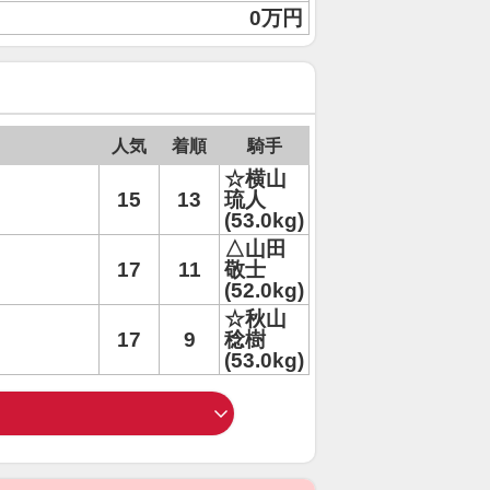
0万円
人気
着順
騎手
☆横山
15
13
琉人
(53.0kg)
△山田
17
11
敬士
(52.0kg)
☆秋山
17
9
稔樹
(53.0kg)