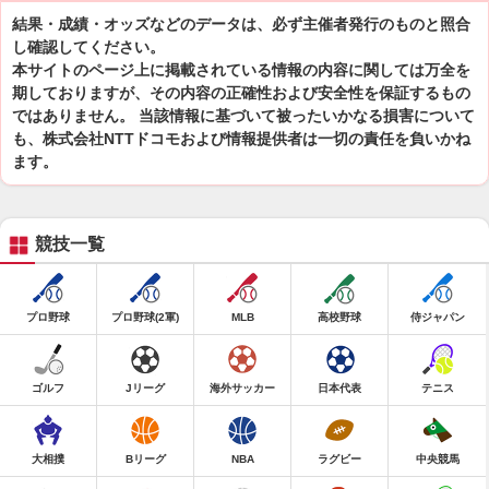
結果・成績・オッズなどのデータは、必ず主催者発行のものと照合
し確認してください。
本サイトのページ上に掲載されている情報の内容に関しては万全を
期しておりますが、その内容の正確性および安全性を保証するもの
ではありません。 当該情報に基づいて被ったいかなる損害について
も、株式会社NTTドコモおよび情報提供者は一切の責任を負いかね
ます。
競技一覧
プロ野球
プロ野球(2軍)
MLB
高校野球
侍ジャパン
ゴルフ
Jリーグ
海外サッカー
日本代表
テニス
大相撲
Bリーグ
NBA
ラグビー
中央競馬