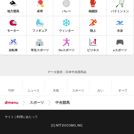
地方競馬
卓球
バレー
格闘技
バドミントン
モーター
フィギュア
ウィンター
陸上
水泳
自転車
学生スポーツ
Doスポーツ
ビジネス
eスポーツ
データ提供：日本中央競馬会
TOP
ニュース
天気
スポーツ
占い
すべて
スポーツ
中央競馬
サイトご利用にあたって
(C) NTT DOCOMO, INC.