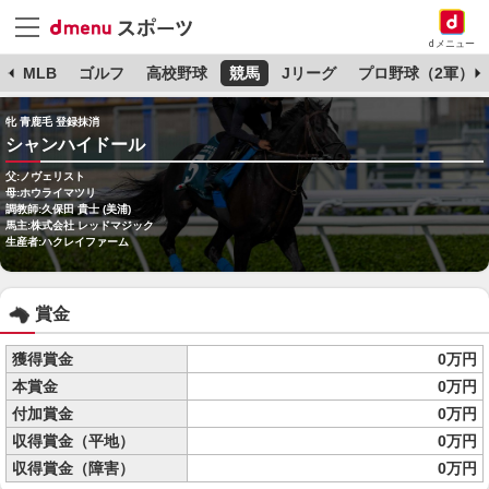
dメニュー
球
MLB
ゴルフ
高校野球
競馬
Jリーグ
プロ野球（2軍）
牝 青鹿毛 登録抹消
シャンハイドール
父:ノヴェリスト
母:ホウライマツリ
調教師:久保田 貴士 (美浦)
馬主:株式会社 レッドマジック
生産者:ハクレイファーム
賞金
獲得賞金
0万円
本賞金
0万円
付加賞金
0万円
収得賞金（平地）
0万円
収得賞金（障害）
0万円