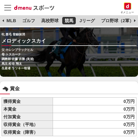
dメニュー
球
MLB
ゴルフ
高校野球
競馬
Jリーグ
プロ野球（2軍）
牝 栗毛 登録抹消
メロディックスカイ
父:カレンブラックヒル
母:トスカーナ
調教師:佐藤 吉勝 (美浦)
馬主:松谷 翔太
生産者:ラツキー牧場
賞金
獲得賞金
0万円
本賞金
0万円
付加賞金
0万円
収得賞金（平地）
0万円
収得賞金（障害）
0万円