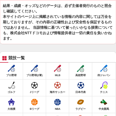
結果・成績・オッズなどのデータは、必ず主催者発行のものと照合
し確認してください。
本サイトのページ上に掲載されている情報の内容に関しては万全を
期しておりますが、その内容の正確性および安全性を保証するもの
ではありません。 当該情報に基づいて被ったいかなる損害について
も、株式会社NTTドコモおよび情報提供者は一切の責任を負いかね
ます。
競技一覧
プロ野球
プロ野球(2軍)
MLB
高校野球
侍ジャパン
ゴルフ
Jリーグ
海外サッカー
日本代表
テニス
大相撲
Bリーグ
NBA
ラグビー
中央競馬