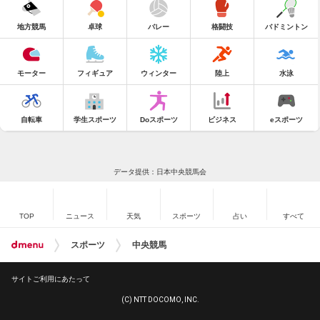
地方競馬
卓球
バレー
格闘技
バドミントン
モーター
フィギュア
ウィンター
陸上
水泳
自転車
学生スポーツ
Doスポーツ
ビジネス
eスポーツ
データ提供：日本中央競馬会
TOP
ニュース
天気
スポーツ
占い
すべて
スポーツ
中央競馬
サイトご利用にあたって
(C) NTT DOCOMO, INC.