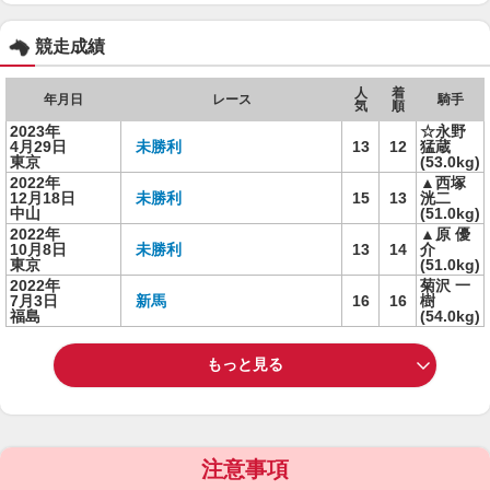
競走成績
人
着
年月日
レース
騎手
気
順
2023年
☆永野
4月29日
未勝利
13
12
猛蔵
東京
(53.0kg)
2022年
▲西塚
12月18日
未勝利
15
13
洸二
中山
(51.0kg)
2022年
▲原 優
10月8日
未勝利
13
14
介
東京
(51.0kg)
2022年
菊沢 一
7月3日
新馬
16
16
樹
福島
(54.0kg)
もっと見る
注意事項