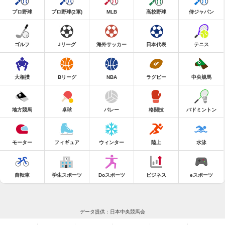
プロ野球
プロ野球(2軍)
MLB
高校野球
侍ジャパン
ゴルフ
Jリーグ
海外サッカー
日本代表
テニス
大相撲
Bリーグ
NBA
ラグビー
中央競馬
地方競馬
卓球
バレー
格闘技
バドミントン
モーター
フィギュア
ウィンター
陸上
水泳
自転車
学生スポーツ
Doスポーツ
ビジネス
eスポーツ
データ提供：日本中央競馬会