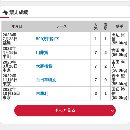
競走成績
人
着
年月日
レース
騎手
気
順
2023年
田辺 裕
7月23日
500万円以下
1
1
信
福島
(55.0kg)
2023年
吉田 豊
4月15日
山藤賞
7
2
(56.0kg)
中山
2023年
吉田 隼
3月26日
大寒桜賞
7
2
人
中京
(56.0kg)
2022年
岩田 望
11月6日
百日草特別
7
9
来
東京
(55.0kg)
2022年
田辺 裕
10月15日
未勝利
3
1
信
東京
(55.0kg)
もっと見る