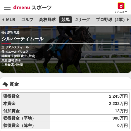
dメニュー
球
MLB
ゴルフ
高校野球
競馬
Jリーグ
プロ野球（2軍）
牡6 鹿毛 現役
シルバーティムール
父:リアルスティール
母:ピエールドリュヌ
調教師:久保田 貴士 (美浦)
馬主:越村 洋子
生産者:高村牧場
賞金
獲得賞金
2,245万円
本賞金
2,232万円
付加賞金
13万円
収得賞金（平地）
900万円
収得賞金（障害）
0万円